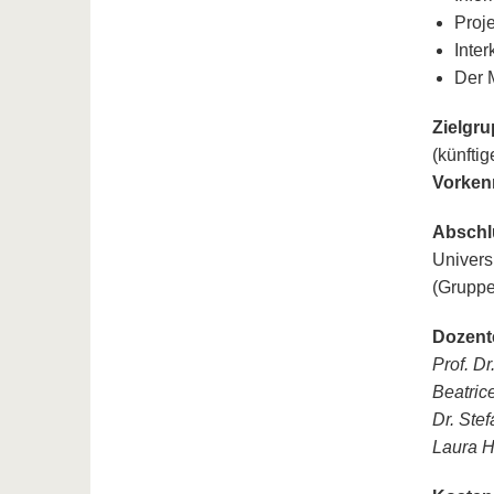
Proj
Inter
Der 
Zielgr
(künftig
Vorkenn
Abschl
Univers
(Gruppe
Dozent
Prof. Dr
Beatric
Dr. Ste
Laura H