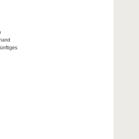
n
nhand
ünftiges