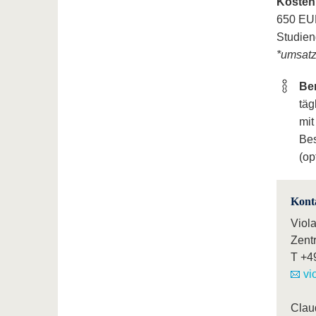
Kosten
650 EUR
Studien
*umsatz
Be
täg
mit
Bes
(op
Kont
Viol
Zent
T
+4
vi
Clau