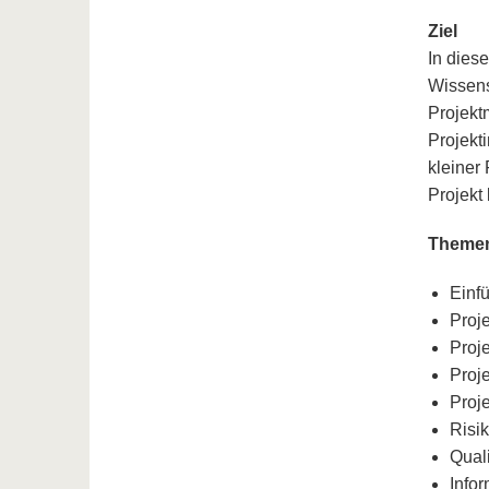
Ziel
In dies
Wissens
Projekt
Projekt
kleiner
Projekt
Theme
Einf
Proj
Proj
Proj
Proj
Risi
Qual
Info