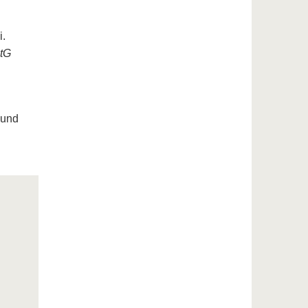
i.
StG
 und