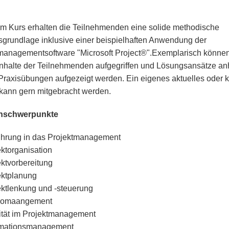
em Kurs erhalten die Teilnehmenden eine solide methodische
grundlage inklusive einer beispielhaften Anwendung der
managementsoftware "Microsoft Project®".Exemplarisch könne
inhalte der Teilnehmenden aufgegriffen und Lösungsansätze a
 Praxisübungen aufgezeigt werden. Ein eigenes aktuelles oder k
 kann gern mitgebracht werden.
nschwerpunkte
ührung in das Projektmanagement
ektorganisation
ektvorbereitung
ektplanung
ektlenkung und -steuerung
komaangement
ität im Projektmanagement
rmationsmanagement