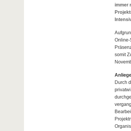
immer m
Projek
Intensi
Aufgrun
Online-
Präsenz
somit Z
Novemb
Anlieg
Durch d
privatw
durchge
vergang
Bearbei
Projekt
Organis