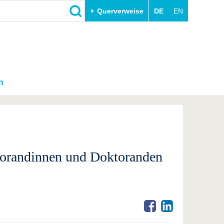
Querverweise
DE
EN
n
ktorandinnen und Doktoranden