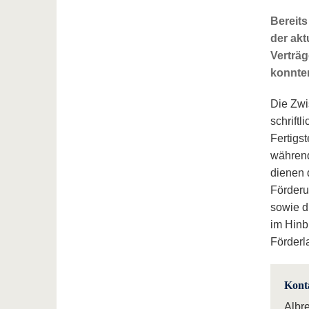
Bereits
der ak
Verträg
konnte
Die Zwi
schriftl
Fertigs
während
dienen 
Förderu
sowie d
im Hinb
Förderla
Kont
Albr