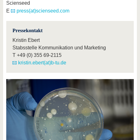
Scienseed
E
press(at)scienseed.com
Pressekontakt
Kristin Ebert
Stabsstelle Kommunikation und Marketing
T
+49 (0) 355 69-2115
kristin.ebert(at)b-tu.de