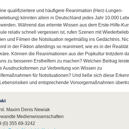
ine qualifiziertere und häufigere Reanimation (Herz-Lungen-
elebung) könnten allein in Deutschland jedes Jahr 10.000 Leb
t werden. Während das erlernte Wissen aus dem Erste-Hilfe-Kur
ule relativ schnell vergessen ist, rufen Szenen mit Wiederbel
ien und Filmen die Notsituation regelmäßig ins Gedächtnis. Nic
rd in der Fiktion allerdings so reanimiert, wie es in der Realitä
wäre. Können die Reanimationen aus der Popkultur trotzdem d
 uns zu besseren Ersthelfern zu machen? Welchen Beitrag leist
he Ausdrucksformen zur Verbreitung von Wissen zu
ilfemaßnahmen für Notsituationen? Und ließe sich diese Erkenn
Lebensrisiken und entsprechende Vorsorgemaßnahmen übertr
akt
phil. Maxim Denis Newiak
wandte Medienwissenschaften
9 (0) 355 69-3242