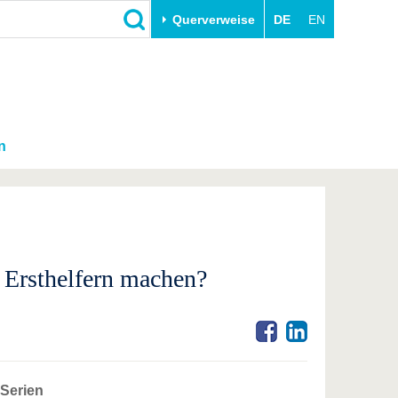
Querverweise
DE
EN
n
 Ersthelfern machen?
 Serien