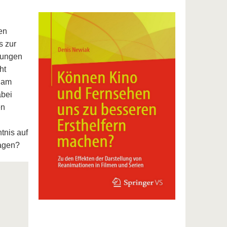
en
s zur
ebungen
ht
t am
abei
en
tnis auf
agen?