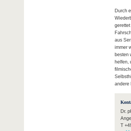
Durch e
Wiederb
gerette
Fahrsch
aus Ser
immer wi
besten 
helfen,
filmisc
Selbsth
andere 
Kont
Dr. 
Ange
T
+4