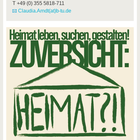
T
+49 (0) 355 5818-711
Claudia.Arndt(at)b-tu.de