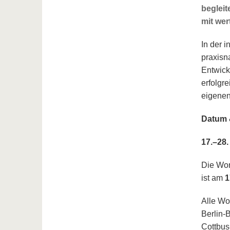
begleit
mit wer
In der 
praxisn
Entwick
erfolgr
eigenen
Datum 
17.–28.
Die Wor
ist am
1
Alle Wo
Berlin-
Cottbus