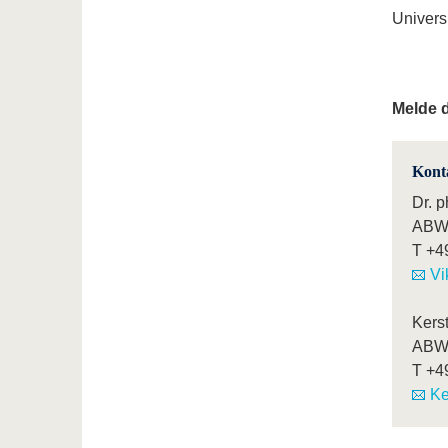
Univers
Melde d
Kont
Dr. p
ABWL
T
+4
Vi
Kers
ABWL
T
+4
Ke