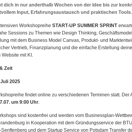
et dich in nur anderthalb Wochen von der Idee bis zur ko
tvollem Input, Erfahrungsaustausch und praktischen Tools.
intensiven Workshopreihe
START-UP SUMMER SPRINT
erwart
ahe Sessions zu Themen wie Design Thinking, Geschäftsmodel
lung mit dem Business Model Canvas, Produkt- und Marktentwi
eicher Vertrieb, Finanzplanung und die einfache Erstellung deine
 Website mit KI.
& Zeit
 Juli 2025
kshopreihe findet online zu verschiedenen Terminen statt. Der A
7.07. um 9:00 Uhr
.
rkshops sind kostenfrei und werden vom Businessplan-Wettbe
Brandenburg in Kooperation mit dem Gründungsservice der BT
-Senftenberg und dem Startup Service von Potsdam Transfer d