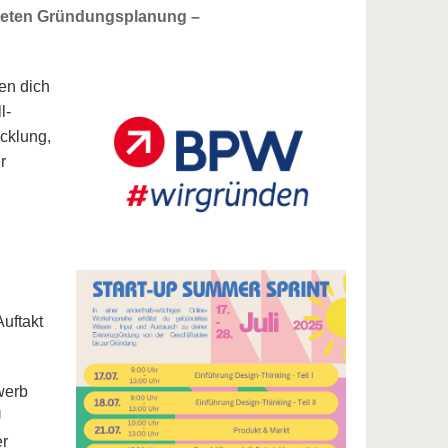
nkreten Gründungsplanung –
en dich
l-
cklung,
r
uftakt
werb
U
er