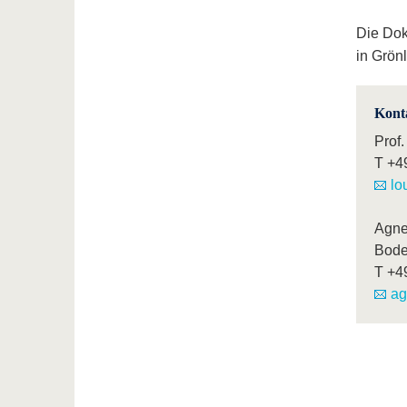
Die Dok
in Grön
Kont
Prof.
T
+4
lo
Agne
Bode
T
+4
ag