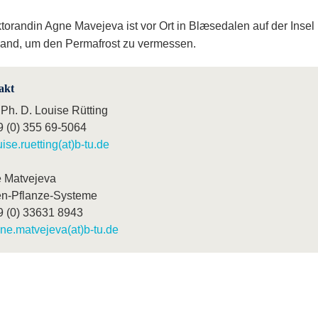
torandin Agne Mavejeva ist vor Ort in Blæsedalen auf der Insel
land, um den Permafrost zu vermessen.
akt
 Ph. D. Louise Rütting
9 (0) 355 69-5064
uise.ruetting(at)b-tu.de
 Matvejeva
n-Pflanze-Systeme
9 (0) 33631 8943
ne.matvejeva(at)b-tu.de