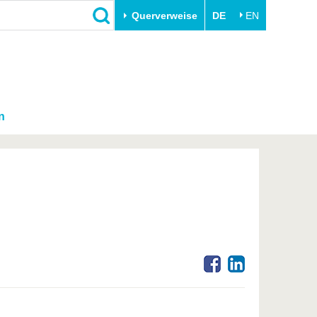
Querverweise
DE
EN
n