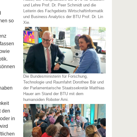
und Lehre Prof. Dr. Peer Schmidt und die
Leiterin des Fachgebiets Wirtschaftinformatik
d
und Business Analytics der BTU Prof. Dr. Lin
nnen so
Xie.
enz
efassen
sowie
tik.
 können
Die Bundesministerin für Forschung,
Technologie und Raumfahrt Dorothee Bär und
rhaben
der Parlamentarische Staatssekretär Matthias
Hauer am Stand der BTU mit dem
n
humanoiden Roboter Ami.
keit
t den
oder in
wird
tlichen