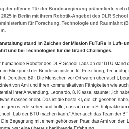
g der offenen Tür der Bundesregierung präsentierte sich d
 2025 in Berlin mit ihrem Robotik-Angebot des DLR School
ministerium für Forschung, Technologie und Raumfahrt (
um.
anstaltung stand im Zeichen der Mission FuTuRe in Luft- u
rt und bei Technologien für die Grand Challenges.
r humanoide Roboter des DLR School Labs an der BTU stand 
ur im Blickpunkt der Bundesministerin für Forschung, Technolog
rt, Dorothee Bär. Die Menschen vor Ort waren überrascht, bege
ziniert von Ami und ihren kommunikativen Fähigkeiten wie auch
ential ihrer Anwendung. Leonardo, 8. Klasse, staunte: „Ich hab
twas Krasses erlebt. Das ist die beste KI, die ich gesehen habe.
mi gern wiedersehen und hoffe, dass ich mein Schulpraktikum 
hool_Lab der BTU machen kann.“ Aber auch das Team der B
: Die Begegnung mit einem gehörlosen Paar, das Ami von den 
onnte, war eine überaus berührende Erfahrung.