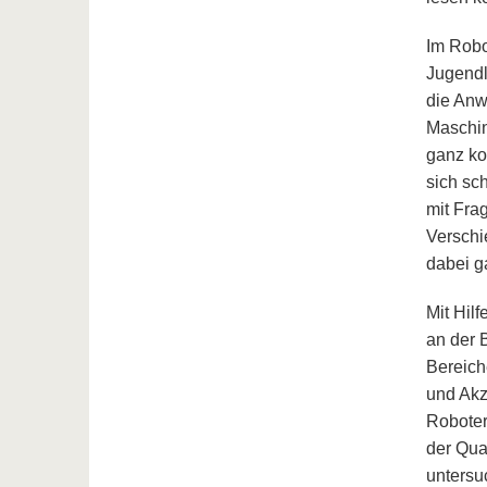
Im Robo
Jugendl
die Anw
Maschin
ganz ko
sich sc
mit Fra
Verschi
dabei g
Mit Hil
an der 
Bereich
und Akz
Roboter
der Qua
untersu