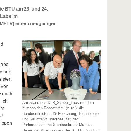
ie BTU am 23. und 24.
 Labs im
BMFTR) einem neugierigen
nd
dabei
ie und
istert
 von
e noch
 Ich
Am Stand des DLR_School_Labs mit dem
humanoiden Roboter Ami (v. re.): die
im
Bundesministerin für Forschung, Technologie
TU
und Raumfahrt Dorothee Bär, der
Lippen
Parlamentarische Staatssekretär Matthias
Hauer, der Vizepräsident der BTU für Studium