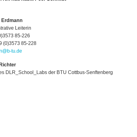
n Erdmann
rative Leiterin
0)3573 85-226
9 (0)3573 85-228
n@b-tu.de
Richter
des DLR_School_Labs der BTU Cottbus-Senftenberg