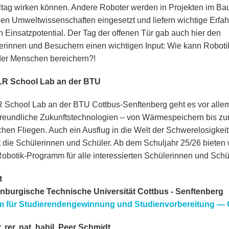
ltag wirken können. Andere Roboter werden in Projekten im B
den Umweltwissenschaften eingesetzt und liefern wichtige Erfa
n Einsatzpotential. Der Tag der offenen Tür gab auch hier den
rinnen und Besuchern einen wichtigen Input: Wie kann Roboti
er Menschen bereichern?!
R School Lab an der BTU
School Lab an der BTU Cottbus-Senftenberg geht es vor alle
reundliche Zukunftstechnologien – von Wärmespeichern bis z
schen Fliegen. Auch ein Ausflug in die Welt der Schwerelosigkeit
t die Schülerinnen und Schüler. Ab dem Schuljahr 25/26 bieten 
obotik-Programm für alle interessierten Schülerinnen und Schü
t
nburgische Technische Universität Cottbus - Senftenberg
m für Studierendengewinnung und Studienvorbereitung — 
. rer. nat. habil. Peer Schmidt