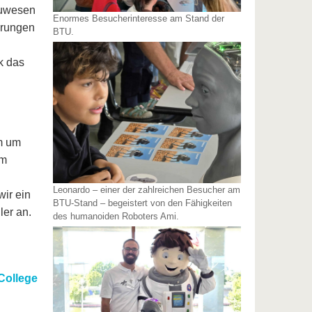
auwesen
Enormes Besucherinteresse am Stand der
hrungen
BTU.
k das
m um
um
Leonardo – einer der zahlreichen Besucher am
wir ein
BTU-Stand – begeistert von den Fähigkeiten
ler an.
des humanoiden Roboters Ami.
College