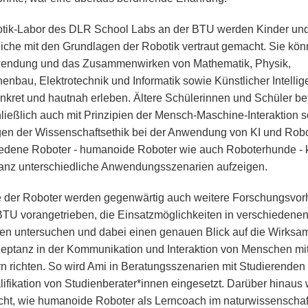
tik-Labor des DLR School Labs an der BTU werden Kinder un
iche mit den Grundlagen der Robotik vertraut gemacht. Sie kö
endung und das Zusammenwirken von Mathematik, Physik,
enbau, Elektrotechnik und Informatik sowie Künstlicher Intellig
nkret und hautnah erleben. Ältere Schülerinnen und Schüler b
hließlich auch mit Prinzipien der Mensch-Maschine-Interaktion 
gen der Wissenschaftsethik bei der Anwendung von KI und Robo
edene Roboter - humanoide Roboter wie auch Roboterhunde -
anz unterschiedliche Anwendungsszenarien aufzeigen.
fe der Roboter werden gegenwärtig auch weitere Forschungsvo
BTU vorangetrieben, die Einsatzmöglichkeiten in verschiedene
en untersuchen und dabei einen genauen Blick auf die Wirksam
eptanz in der Kommunikation und Interaktion von Menschen mi
n richten. So wird Ami in Beratungsszenarien mit Studierenden 
lifikation von Studienberater*innen eingesetzt. Darüber hinaus 
cht, wie humanoide Roboter als Lerncoach im naturwissenschaf