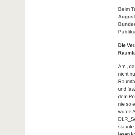
Beim Ta
August
Bundes
Publik
Die Ver
Raumfah
Ami, de
nicht n
Raumfah
und fas
dem Pot
nie so e
würde A
DLR_Sc
staunte
lesen k