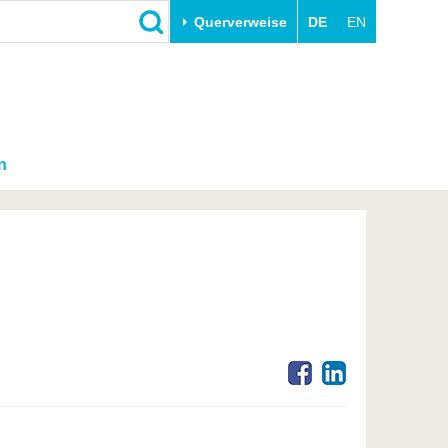
Querverweise
DE
EN
n