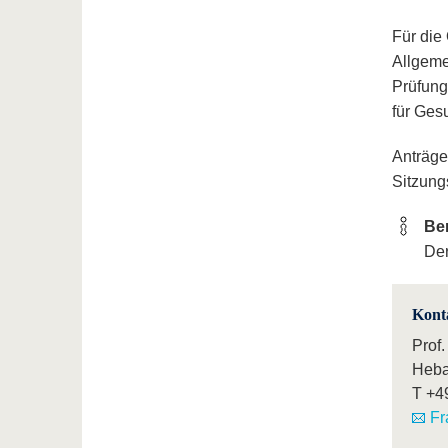
Für die
Allgeme
Prüfung
für Ges
Anträge
Sitzung
Be
Der
Kont
Prof.
Heba
T
+4
Fr