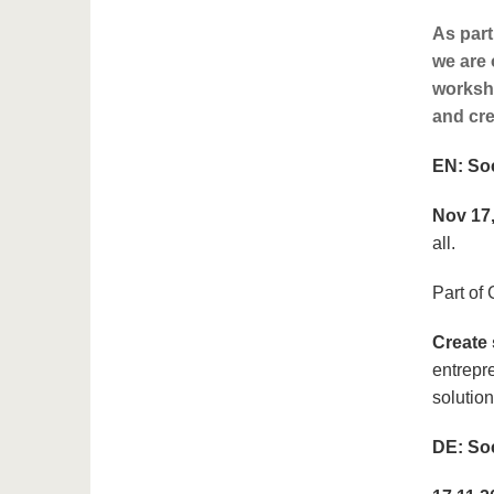
As part
we are 
worksho
and cre
EN: So
Nov 17
all.
Part of
Create 
entrepre
solution
DE: So