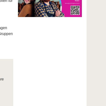
ffen für
agen
 Gruppen
re