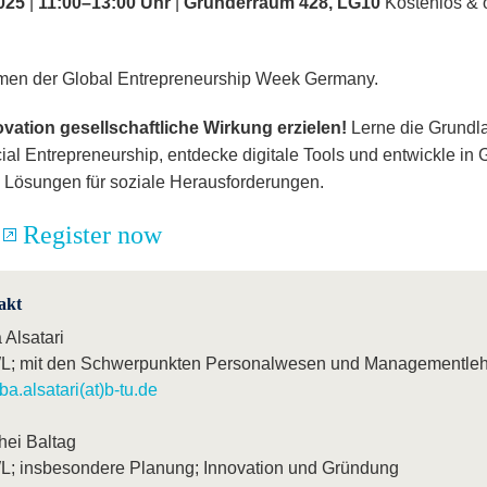
025
|
11:00–13:00 Uhr
|
Gründerraum 428, LG10
Kostenlos & o
en der Global Entrepreneurship Week Germany.
ovation gesellschaftliche Wirkung erzielen!
Lerne die Grundl
ial Entrepreneurship, entdecke digitale Tools und entwickle in
e Lösungen für soziale Herausforderungen.
:
Register now
akt
 Alsatari
; mit den Schwerpunkten Personalwesen und Managementleh
ba.alsatari(at)b-tu.de
hei Baltag
; insbesondere Planung; Innovation und Gründung