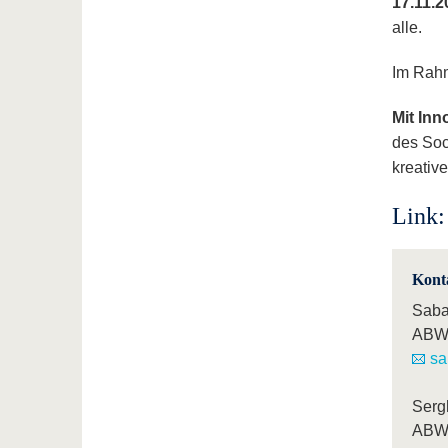
17.11.2
alle.
Im Rahm
Mit Inn
des Soc
kreativ
Link
Kont
Saba
ABWL
sa
Serg
ABWL