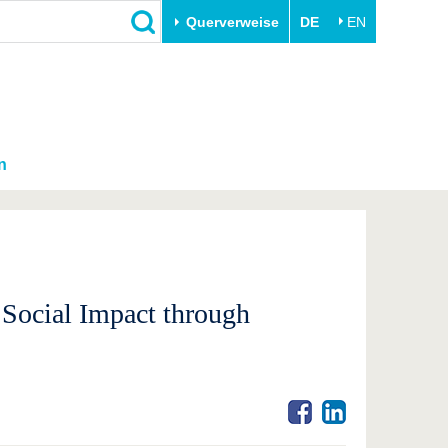
Querverweise
DE
EN
n
 Social Impact through