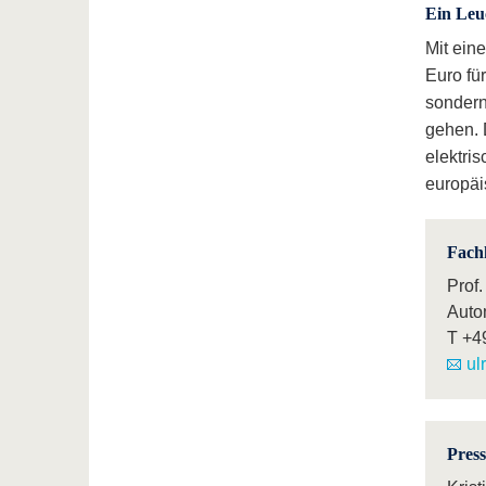
Ein Leu
Mit ein
Euro für
sondern
gehen.
elektri
europäis
Fach
Prof.
Auto
T
+4
ul
Pres