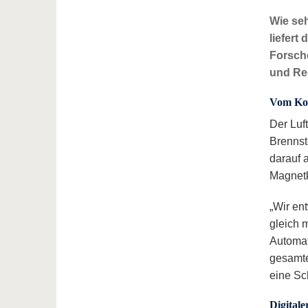
Wie seh
liefert
Forsch
und Reg
Vom Konz
Der Luf
Brennst
darauf 
Magnetk
„Wir en
gleich m
Automat
gesamte
eine Sch
Digital