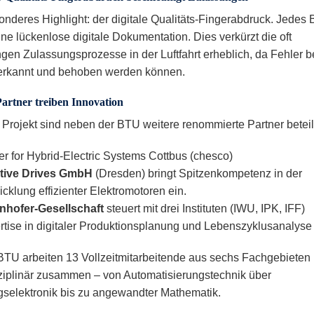
onderes Highlight: der digitale Qualitäts-Fingerabdruck. Jedes 
ine lückenlose digitale Dokumentation. Dies verkürzt die oft
ngen Zulassungsprozesse in der Luftfahrt erheblich, da Fehler b
l erkannt und behoben werden können.
Partner treiben Innovation
Projekt sind neben der BTU weitere renommierte Partner beteili
er for Hybrid-Electric Systems Cottbus (chesco)
tive Drives GmbH
(Dresden) bringt Spitzenkompetenz in der
cklung effizienter Elektromotoren ein.
nhofer-Gesellschaft
steuert mit drei Instituten (IWU, IPK, IFF)
rtise in digitaler Produktionsplanung und Lebenszyklusanalyse 
BTU arbeiten 13 Vollzeitmitarbeitende aus sechs Fachgebieten
sziplinär zusammen – von Automatisierungstechnik über
gselektronik bis zu angewandter Mathematik.