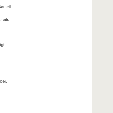
Bauteil
ereits
gt:
bei.