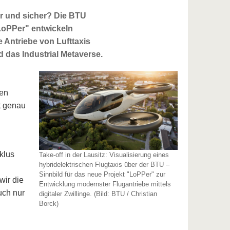
r und sicher? Die BTU
"LoPPer" entwickeln
Antriebe von Lufttaxis
d das Industrial Metaverse.
len
lt genau
klus
Take-off in der Lausitz: Visualisierung eines
hybridelektrischen Flugtaxis über der BTU –
Sinnbild für das neue Projekt "LoPPer" zur
wir die
Entwicklung modernster Flugantriebe mittels
uch nur
digitaler Zwillinge. (Bild: BTU / Christian
Borck)