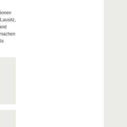
lionen
Lausitz,
Hand
 machen
ls