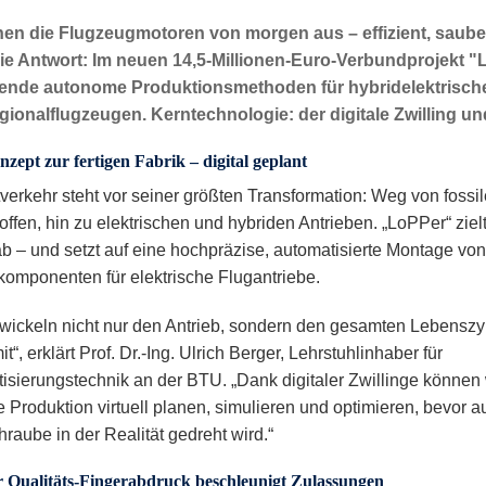
en die Flugzeugmotoren von morgen aus – effizient, saube
 die Antwort: Im neuen 14,5-Millionen-Euro-Verbundprojekt 
ende autonome Produktionsmethoden für hybridelektrische 
ionalflugzeugen. Kerntechnologie: der digitale Zwilling un
ept zur fertigen Fabrik – digital geplant
tverkehr steht vor seiner größten Transformation: Weg von fossi
offen, hin zu elektrischen und hybriden Antrieben. „LoPPer“ zie
ab – und setzt auf eine hochpräzise, automatisierte Montage von
omponenten für elektrische Flugantriebe.
twickeln nicht nur den Antrieb, sondern den gesamten Lebenszy
it“, erklärt Prof. Dr.-Ing. Ulrich Berger, Lehrstuhlinhaber für
isierungstechnik an der BTU. „Dank digitaler Zwillinge können 
 Produktion virtuell planen, simulieren und optimieren, bevor a
raube in der Realität gedreht wird.“
er Qualitäts-Fingerabdruck beschleunigt Zulassungen