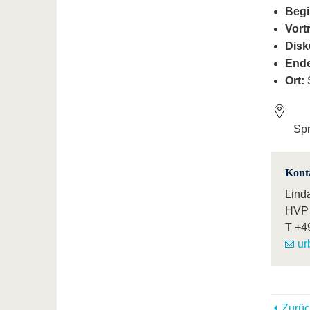
Begi
Vort
Disk
Ende
Ort:
Spr
Kont
Lind
HVP 
T
+4
ur
Zurüc