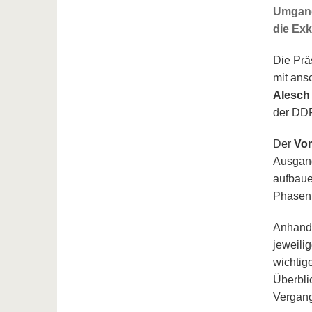
Umgang 
die Exk
Die Prä
mit ans
Alesch
der DDR
Der
Vor
Ausgang
aufbaue
Phasen 
Anhand 
jeweili
wichtige
Überbli
Vergang