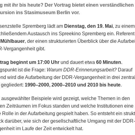
mit ihr bis heute? Der Vortrag bietet einen verständlichen 
ursion ins Stasimuseum Berlin vor.
senzstelle Spremberg lädt am
Dienstag, den 19. Mai
, zu einem
chließendem Austausch ins Spreekino Spremberg ein. Referent 
 Mühlbauer
, der einen strukturierten Überblick über die Aufarbe
-Vergangenheit gibt.
trag beginnt um 17:00 Uhr
und dauert etwa
60 Minuten
.
spunkt ist die Frage:
Warum DDR-Erinnerungsarbeit?
Darauf
nd wird die Aufarbeitung der DDR-Vergangenheit in drei zentra
gegliedert:
1990–2000, 2000–2010 und 2010 bis heute
.
ausgewählter Beispiele wird gezeigt, welche Themen in den
gen Zeiträumen im Fokus standen und welche Institutionen eine
 Rolle in der Aufarbeitung gespielt haben. So entsteht ein strukt
ck darüber, wie sich der gesellschaftliche Umgang mit der DDR-
enheit im Laufe der Zeit entwickelt hat.