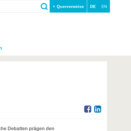
Querverweise
DE
EN
n
lche Debatten prägen den