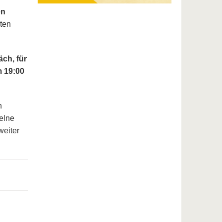
en
eten
ch, für
 19:00
n
elne
weiter