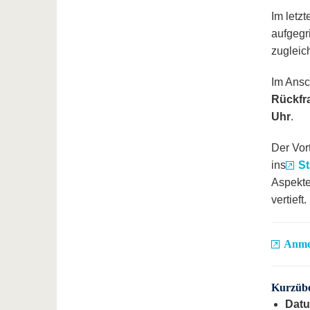
Im letz
aufgegr
zugleic
Im Ansc
Rückfr
Uhr
.
Der Vort
ins
St
Aspekte
vertieft.
Anme
Kurzübe
Dat