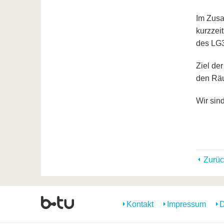
Im Zusa
kurzzei
des LG3A
Ziel de
den Räu
Wir sind
Zurüc
Kontakt
Impressum
D