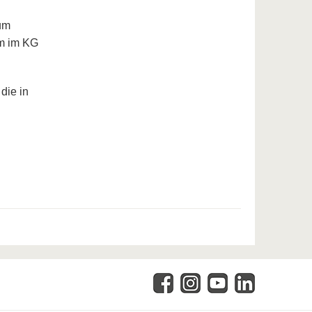
um
um im KG
die in