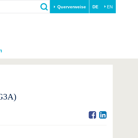
Querverweise
DE
EN
n
LG3A)