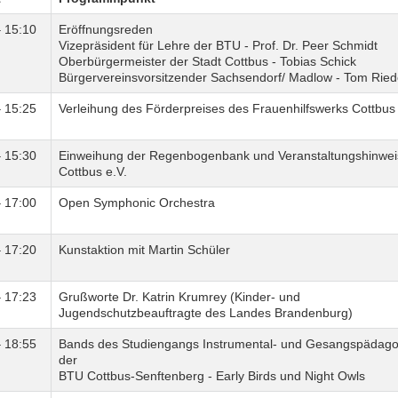
– 15:10
Eröffnungsreden
Vizepräsident für Lehre der BTU - Prof. Dr. Peer Schmidt
Oberbürgermeister der Stadt Cottbus - Tobias Schick
Bürgervereinsvorsitzender Sachsendorf/ Madlow - Tom Ried
– 15:25
Verleihung des Förderpreises des Frauenhilfswerks Cottbus 
– 15:30
Einweihung der Regenbogenbank und Veranstaltungshinwe
Cottbus e.V.
– 17:00
Open Symphonic Orchestra
– 17:20
Kunstaktion mit Martin Schüler
– 17:23
Grußworte Dr. Katrin Krumrey (Kinder- und
Jugendschutzbeauftragte des Landes Brandenburg)
– 18:55
Bands des Studiengangs Instrumental- und Gesangspädago
der
BTU Cottbus-Senftenberg - Early Birds und Night Owls