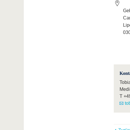
Geb
Ca
Lip
030
Kont
Tobi
Medi
T
+4
to