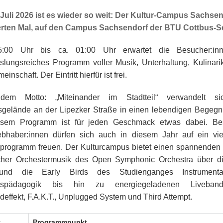
Juli 2026 ist es wieder so weit: Der Kultur-Campus Sachsendo
erten Mal, auf den Campus Sachsendorf der BTU Cottbus-Se
:00 Uhr bis ca. 01:00 Uhr erwartet die Besucher:in
lungsreiches Programm voller Musik, Unterhaltung, Kulinarik
inschaft. Der Eintritt hierfür ist frei.
dem Motto: „Miteinander im Stadtteil“ verwandelt s
elände an der Lipezker Straße in einen lebendigen Begegn
esem Programm ist für jeden Geschmack etwas dabei. Be
ebhaber:innen dürfen sich auch in diesem Jahr auf ein viel
rogramm freuen. Der Kulturcampus bietet einen spannenden
cher Orchestermusik des Open Symphonic Orchestra über di
nd die Early Birds des Studienganges Instrumenta
gspädagogik bis hin zu energiegeladenen Liveban
effekt, F.A.K.T., Unplugged System und Third Attempt.
t
Programmpunkt