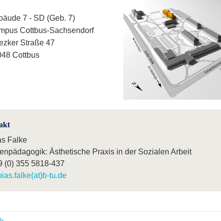
äude 7 - SD (Geb. 7)
mpus Cottbus-Sachsendorf
ezker Straße 47
48 Cottbus
akt
as Falke
enpädagogik: Ästhetische Praxis in der Sozialen Arbeit
9 (0) 355 5818-437
bias.falke(at)b-tu.de