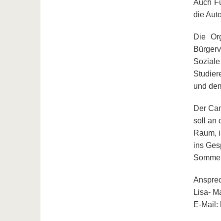
Auch Fu
die Aut
Die Org
Bürgerv
Soziale
Studier
und dem
Der Cam
soll an
Raum, i
ins Ge
Sommern
Ansprec
Lisa- M
E-Mail: