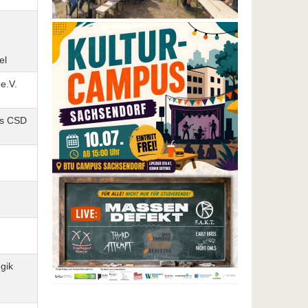
el
e.V.
is CSD
gik