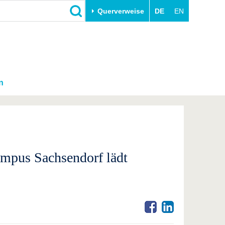
Querverweise
DE
EN
n
mpus Sachsendorf lädt