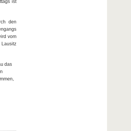
tags ist
rch den
iengangs
wird vom
 Lausitz
au das
en
kommen,