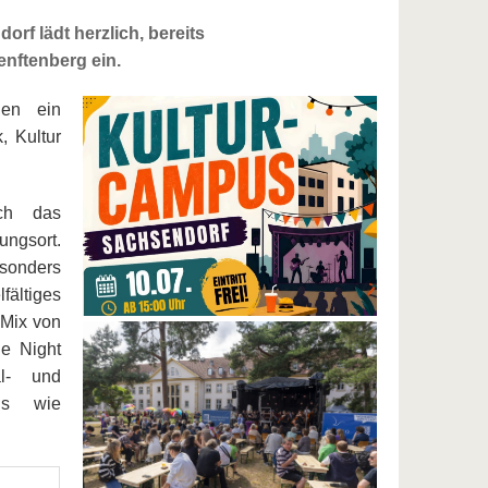
rf lädt herzlich, bereits
nftenberg ein.
nen ein
, Kultur
ich das
ungsort.
sonders
fältiges
 Mix von
e Night
l- und
ds wie