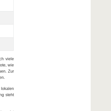
ch viele
ote, wie
uen. Zur
xen.
 lokalen
ng steht