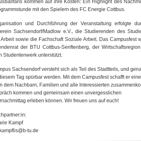
ßballfans kommen auf ihre Kosten: Ein Highlight des Nachmit
ogrammstunde mit den Spielern des FC Energie Cottbus.
anisation und Durchführung der Veranstaltung erfolgte du
erein Sachsendorf/Madlow e.V., die Studierenden des Stud
 Arbeit sowie die Fachschaft Soziale Arbeit. Das Campusfest 
endenrat der BTU Cottbus-Senftenberg, der Wirtschaftsregion
 Studentenwerk unterstützt.
pus Sachsendorf versteht sich als Teil des Stadtteils, und gen
 diesem Tag spürbar werden. Mit dem Campusfest schafft er ein
n dem Nachbarn, Familien und alle Interessierten zusammen
spräch kommen und gemeinsam einen unvergesslichen
achmittag erleben können. Wir freuen uns auf euch!
hpartner:in:
arie Kampf
 kampflis@b-tu.de