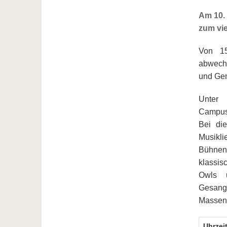
Am 10. 
zum vi
Von 15
abwechs
und Geme
Unter 
Campusg
Bei di
Musikli
Bühnenp
klassis
Owls u
Gesan
Massend
Uhrzei