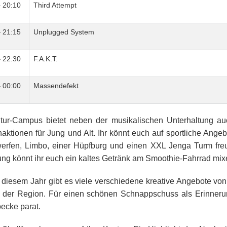
– 20:10
Third Attempt
– 21:15
Unplugged System
– 22:30
F.A.K.T.
– 00:00
Massendefekt
tur-Campus bietet neben der musikalischen Unterhaltung au
aktionen für Jung und Alt. Ihr könnt euch auf sportliche Angeb
rfen, Limbo, einer Hüpfburg und einen XXL Jenga Turm fre
ng könnt ihr euch ein kaltes Getränk am Smoothie-Fahrrad mi
 diesem Jahr gibt es viele verschiedene kreative Angebote von
 der Region. Für einen schönen Schnappschuss als Erinneru
oecke parat.