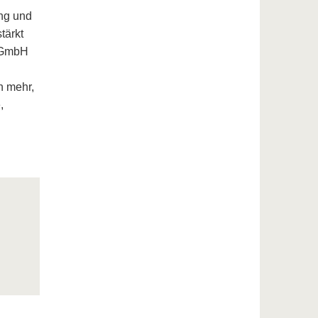
ng und
tärkt
P GmbH
n mehr,
,