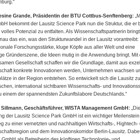
burg.“
esine Grande, Präsidentin der BTU Cottbus-Senftenberg:
„M
H bekommt der Lausitz Science Park nun die Struktur, die er b
volles Potenzial zu entfalten. Als Wissenschaftspartnerin bringt
au das ein, was den Strukturwandel in der Lausitz vorantreibt:
tionale Forschungsstärke, kluge Köpfe aus aller Welt und eine
ge Gründerszene, die Ideen mutig in die Anwendung bringt. Mit 
amen Gesellschaft schaffen wir die Grundlage, damit aus exzel
chaft konkrete Innovationen werden, Unternehmen wachsen u
plätze in der Region entstehen. So entwickelt sich die Lausitz z
chen, international sichtbaren Wissenschafts- und Innovationss
u einem der spannendsten Zukunftslabore Deutschlands.“
 Sillmann, Geschäftsführer, WISTA Management GmbH:
„Di
g der Lausitz Science Park GmbH ist ein wichtiger Meilenstein
 zu einer vernetzten und nachhaltigen Wirtschafts-, Hightech-
chaftsregion und dem Innovationskorridor Berlin-Lausitz. Dabe
 GmbH als Betreiberin des künftigen Technologie- und