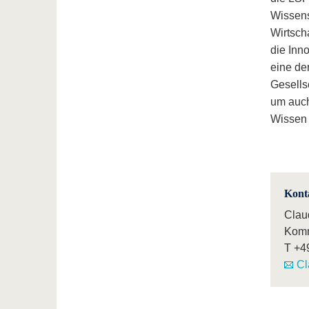
Wissens
Wirtsch
die Inn
eine de
Gesells
um auch
Wissen 
Kont
Claud
Komm
T
+4
Cl