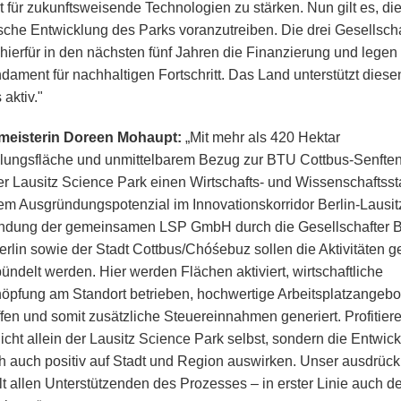
t für zukunftsweisende Technologien zu stärken. Nun gilt es, di
ische Entwicklung des Parks voranzutreiben. Die drei Gesellscha
 hierfür in den nächsten fünf Jahren die Finanzierung und legen
dament für nachhaltigen Fortschritt. Das Land unterstützt diese
aktiv."
meisterin Doreen Mohaupt:
„Mit mehr als 420 Hektar
lungsfläche und unmittelbarem Bezug zur BTU Cottbus-Senfte
der Lausitz Science Park einen Wirtschafts- und Wissenschaftsst
em Ausgründungspotenzial im Innovationskorridor Berlin-Lausitz
ndung der gemeinsamen LSP GmbH durch die Gesellschafter B
erlin sowie der Stadt Cottbus/Chóśebuz sollen die Aktivitäten ge
ündelt werden. Hier werden Flächen aktiviert, wirtschaftliche
öpfung am Standort betrieben, hochwertige Arbeitsplatzangebo
fen und somit zusätzliche Steuereinnahmen generiert. Profitier
icht allein der Lausitz Science Park selbst, sondern die Entwic
ch auch positiv auf Stadt und Region auswirken. Unser ausdrück
lt allen Unterstützenden des Prozesses – in erster Linie auch 