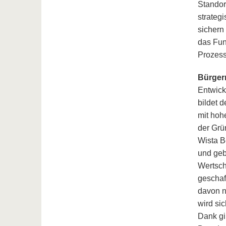
Standor
strateg
sichern
das Fun
Prozess 
Bürger
Entwick
bildet 
mit hoh
der Grü
Wista B
und geb
Wertsch
geschaf
davon n
wird si
Dank gi