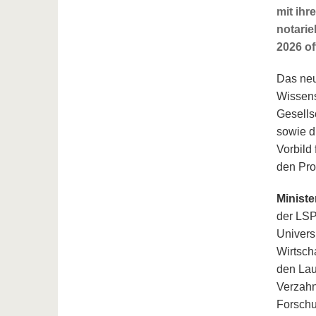
mit ihr
notari
2026 off
Das neu
Wissens
Gesells
sowie d
Vorbild
den Pro
Ministe
der LSP
Univers
Wirtsch
den Lau
Verzahn
Forschu