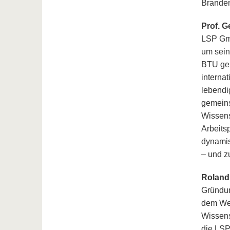
Branden
Prof. G
LSP Gmb
um sein 
BTU gen
interna
lebendi
gemeins
Wissens
Arbeits
dynamis
– und z
Roland
Gründun
dem Weg
Wissens
die LSP