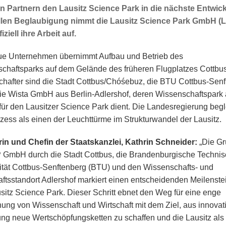
en Partnern den Lausitz Science Park in die nächste Entwic
ellen Beglaubigung nimmt die Lausitz Science Park GmbH (
iziell ihre Arbeit auf.
e Unternehmen übernimmt Aufbau und Betrieb des
chaftsparks auf dem Gelände des früheren Flugplatzes Cottbu
chafter sind die Stadt Cottbus/Chóśebuz, die BTU Cottbus-Sen
ie Wista GmbH aus Berlin-Adlershof, deren Wissenschaftspark 
 für den Lausitzer Science Park dient. Die Landesregierung begl
zess als einen der Leuchttürme im Strukturwandel der Lausitz.
rin und Chefin der Staatskanzlei, Kathrin Schneider:
„Die G
 GmbH durch die Stadt Cottbus, die Brandenburgische Techni
ität Cottbus-Senftenberg (BTU) und den Wissenschafts- und
aftsstandort Adlershof markiert einen entscheidenden Meilenstei
sitz Science Park. Dieser Schritt ebnet den Weg für eine enge
ung von Wissenschaft und Wirtschaft mit dem Ziel, aus innovat
ng neue Wertschöpfungsketten zu schaffen und die Lausitz als