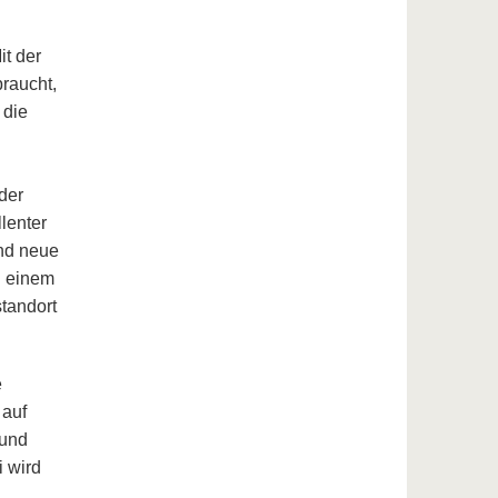
it der
raucht,
 die
der
lenter
nd neue
u einem
tandort
e
 auf
 und
i wird