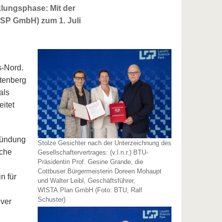
klungsphase: Mit der
LSP GmbH) zum 1. Juli
s-Nord.
ftenberg
als
eitet
ründung
Stolze Gesichter nach der Unterzeichnung des
sche
Gesellschaftervertrages: (v.l.n.r.) BTU-
Präsidentin Prof. Gesine Grande, die
Cottbuser Bürgermeisterin Doreen Mohaupt
n für
und Walter Leibl, Geschäftsführer,
WISTA.Plan GmbH (Foto: BTU, Ralf
Schuster)
iver