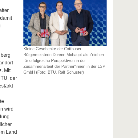
e
fter
 damit
n
Kleine Geschenke der Cottbuser
Bürgermeisterin Doreen Mohaupt als Zeichen
nberg
für erfolgreiche Perspektiven in der
andort
Zusammenarbeit der Partner*innen in der LSP
. Mit
GmbH (Foto: BTU, Ralf Schuster)
TU, der
stärkt
te
en wird
klung
licher
dem Land