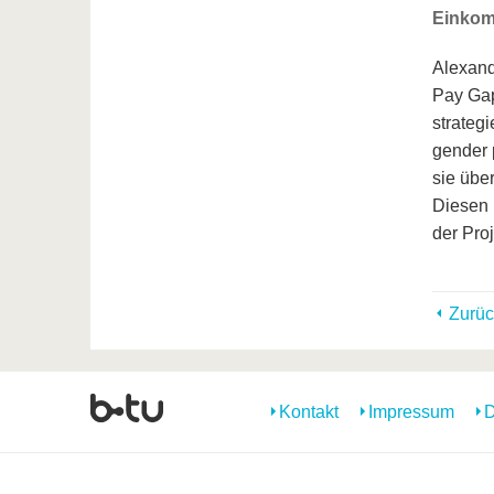
Einkom
Alexand
Pay Gap
strategi
gender 
sie übe
Diesen 
der Pro
Zurüc
Kontakt
Impressum
D