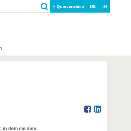
Querverweise
DE
EN
n
, in dem sie dem