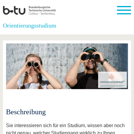
Startseite
Orientierungsstudium
Schließen
Universität
Forschung
Studium
International
Weiterbildung
Transfer
Unileben
Die BTU
Aktuelle
Studienangebot
Internationales
Weiterbildungsangebote
Akademische
Unsere
Forschung
Profil
Fachkräfte
Werte
Struktur
Vor dem
Wissenschaftliche
Forschungsprofil
Studium
Aus dem
Weiterbildung
Wirtschafts-
Familie &
Karriere
Ausland
und
Dual
&
Förderung
Im
Kontakt
an die
Forschungskooperati
Career
Engagement
Studium
BTU
Wissenschaftlicher
Gründen
Sport &
Partnerschaften
Nachwuchs
Nach
Mit der
an der
Gesundhei
&
dem
BTU ins
BTU
Strukturwandel
Studium
BTU &
Ausland
Innovative
Region
Für
Transferprojekte
erleben
Beschreibung
internationale
Lernen
Studierende
Sie uns
Sie interessieren sich für ein Studium, wissen aber noch
Kontakt
kennen
nicht genau, welcher Studiengang wirklich zu Ihnen