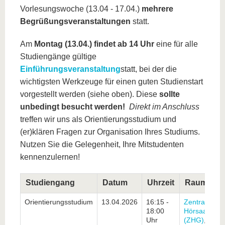
Vorlesungswoche (13.04 - 17.04.)
mehrere
Begrüßungsveranstaltungen
statt.
Am
Montag (13.04.) findet ab 14 Uhr
eine für alle
Studiengänge gültige
Einführungsveranstaltung
statt, bei der die
wichtigsten Werkzeuge für einen guten Studienstart
vorgestellt werden (siehe oben). Diese
sollte
unbedingt besucht werden!
Direkt im Anschluss
treffen wir uns als Orientierungsstudium und
(er)klären Fragen zur Organisation Ihres Studiums.
Nutzen Sie die Gelegenheit, Ihre Mitstudenten
kennenzulernen!
Studiengang
Datum
Uhrzeit
Raum
Orientierungsstudium
13.04.2026
16:15 -
Zentrales
18:00
Hörsaalgeb
Uhr
(ZHG)
,