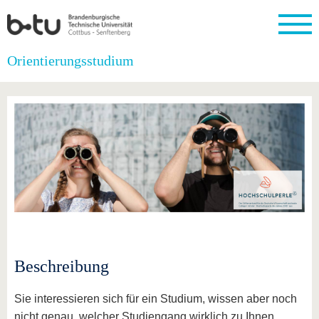
Startseite
Orientierungsstudium
Schließen
Universität
Forschung
Studium
International
Weiterbildung
Transfer
Unileben
Die BTU
Aktuelle
Studienangebot
Internationales
Weiterbildungsangebote
Akademische
Unsere
Forschung
Profil
Fachkräfte
Werte
Struktur
Vor dem
Wissenschaftliche
Forschungsprofil
Studium
Aus dem
Weiterbildung
Wirtschafts-
Familie &
Karriere
Ausland
und
Dual
&
Förderung
Im
Kontakt
an die
Forschungskooperati
Career
Engagement
Studium
BTU
Wissenschaftlicher
Gründen
Sport &
Partnerschaften
Nachwuchs
Nach
Mit der
an der
Gesundhei
&
dem
BTU ins
BTU
Strukturwandel
Studium
BTU &
Ausland
Innovative
Region
Für
Transferprojekte
erleben
Beschreibung
internationale
Lernen
Studierende
Sie uns
Sie interessieren sich für ein Studium, wissen aber noch
Kontakt
kennen
nicht genau, welcher Studiengang wirklich zu Ihnen