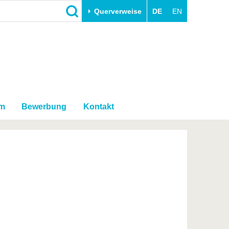
Querverweise
DE
EN
Schließen
Transfer
Unileben
e
Akademische Fachkräfte
Unsere Werte
Wirtschafts- und
Familie & Dual Career
Forschungskooperationen
um
Bewerbung
Kontakt
Sport & Gesundheit
Gründen an der BTU
BTU & Region erleben
Innovative Transferprojekte
Lernen Sie uns kennen