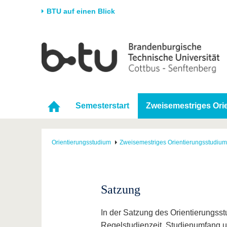
BTU auf einen Blick
Startseite
Universität
Forschung
Stud
Die BTU
Aktuelle Forschung
Stud
Struktur
Forschungsprofil
Vor 
Semesterstart
Zweisemestriges Ori
Karriere & Engagement
Förderung
Im S
Partnerschaften &
Wissenschaftlicher
Nach
Strukturwandel
Nachwuchs
Orientierungsstudium
Zweisemestriges Orientierungsstudium
Satzung
In der Satzung des Orientierungsstu
Regelstudienzeit, Studienumfang u