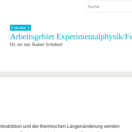
Fakultät 1
Arbeitsgebiet Experimentalphysik/F
ium
International
Weiterbildung
Dr. rer. nat. Rainer Schubert
ienangebot
Internationales Profil
Weiterbildungsangebot
dem Studium
Aus dem Ausland an die BTU
Wissenschaftliche
Weiterbildung
tudium
Mit der BTU ins Ausland
Kontakt
 dem Studium
Für internationale
Studierende
Kontakt
etostriktion und der thermischen Längenänderung werden