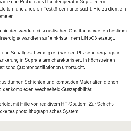
d keramische Proben aus Hochtemperatur-Supraleitern,
leitern und anderen Festkörpern untersucht. Hierzu dient ein
ometer.
chichten werden mit akustischen Oberflächenwellen bestimmt.
nterdigitalwandlern auf einkristallinem LiNbO3 erzeugt.
ng und Schallgeschwindigkeit) werden Phasenübergänge in
nkerung in Supraleitern charakterisiert. In höchstreinen
tische Quantenoszillationen untersucht.
 aus dünnen Schichten und kompakten Materialien dienen
der komplexen Wechselfeld-Suszeptibilität.
folgt mit Hilfe von reaktivem HF-Sputtern. Zur Schicht-
wickeltes photolithographisches System.