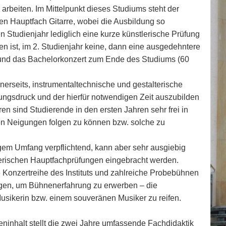
u arbeiten. Im Mittelpunkt dieses Studiums steht der
hen Hauptfach Gitarre, wobei die Ausbildung so
en Studienjahr lediglich eine kurze künstlerische Prüfung
n ist, im 2. Studienjahr keine, dann eine ausgedehntere
 und das Bachelorkonzert zum Ende des Studiums (60
nerseits, instrumentaltechnische und gestalterische
ngsdruck und der hierfür notwendigen Zeit auszubilden
n sind Studierende in den ersten Jahren sehr frei in
ren Neigungen folgen zu können bzw. solche zu
ngem Umfang verpflichtend, kann aber sehr ausgiebig
lerischen Hauptfachprüfungen eingebracht werden.
Konzertreihe des Instituts und zahlreiche Probebühnen
ngen, um Bühnenerfahrung zu erwerben – die
usikerin bzw. einem souveränen Musiker zu reifen.
ninhalt stellt die zwei Jahre umfassende Fachdidaktik