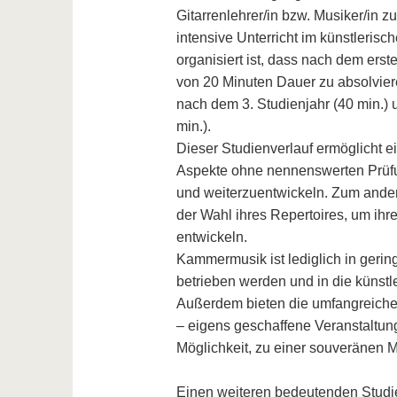
Gitarrenlehrer/in bzw. Musiker/in z
intensive Unterricht im künstlerisc
organisiert ist, dass nach dem erst
von 20 Minuten Dauer zu absolviere
nach dem 3. Studienjahr (40 min.)
min.).
Dieser Studienverlauf ermöglicht ei
Aspekte ohne nennenswerten Prüfu
und weiterzuentwickeln. Zum andere
der Wahl ihres Repertoires, um ih
entwickeln.
Kammermusik ist lediglich in geri
betrieben werden und in die künst
Außerdem bieten die umfangreiche 
– eigens geschaffene Veranstaltu
Möglichkeit, zu einer souveränen M
Einen weiteren bedeutenden Studie