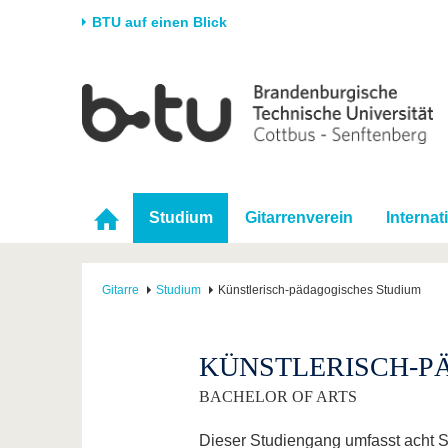
BTU auf einen Blick
Startseite
Universität
Forschung
Stud
Die BTU
Aktuelle Forschung
Stud
Struktur
Forschungsprofil
Vor 
Karriere & Engagement
Förderung
Im S
Studium
Gitarrenverein
Internat
Partnerschaften &
Wissenschaftlicher
Nach
Strukturwandel
Nachwuchs
Gitarre
Studium
Künstlerisch-pädagogisches Studium
KÜNSTLERISCH-P
BACHELOR OF ARTS
Dieser Studiengang umfasst acht Se