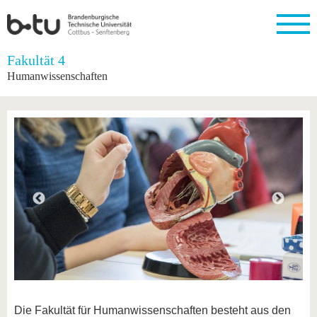
Startseite
Fakultät 4
Schließen
Humanwissenschaften
Universität
Forschung
Studium
International
Weiterbildung
Transfer
Unileben
Die BTU
Aktuelle
Studienangebot
Internationales
Weiterbildungsangebote
Akademische
Unsere
Forschung
Profil
Fachkräfte
Werte
Struktur
Vor dem
Wissenschaftliche
Forschungsprofil
Studium
Aus dem
Weiterbildung
Wirtschafts-
Familie &
Karriere
Ausland
und
Dual
&
Förderung
Im
Kontakt
an die
Forschungskooperati
Career
Engagement
Studium
BTU
Wissenschaftlicher
Gründen
Sport &
Partnerschaften
Nachwuchs
Nach
Mit der
an der
Gesundhei
&
dem
BTU ins
BTU
Strukturwandel
Studium
BTU &
Ausland
Innovative
Region
Für
Transferprojekte
erleben
internationale
Lernen
Studierende
Sie uns
Kontakt
kennen
Die Fakultät für Humanwissenschaften besteht aus den