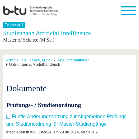
Startseite
Fakultät 1
Schließen
Studiengang Artificial Intelligence
Master of Science (M.Sc.)
Universität
Forschung
Studium
International
Weiterbildung
Transfer
Unileben
Die BTU
Aktuelle
Studienangebot
Internationales
Weiterbildungsangebote
Akademische
Unsere
Forschung
Profil
Fachkräfte
Werte
Struktur
Vor dem
Wissenschaftliche
Artificial Intelligence, M.Sc.
Detailinformationen
Ordnungen & Modulhandbuch
Forschungsprofil
Studium
Aus dem
Weiterbildung
Wirtschafts-
Familie &
Karriere
Ausland
und
Dual
&
Förderung
Im
Kontakt
an die
Forschungskooperati
Career
Engagement
Studium
BTU
Wissenschaftlicher
Dokumente
Gründen
Sport &
Partnerschaften
Nachwuchs
Nach
Mit der
an der
Gesundhei
&
dem
BTU ins
BTU
Strukturwandel
Studium
BTU &
Prüfungs- / Studienordnung
Ausland
Innovative
Region
Für
Transferprojekte
erleben
Fünfte Änderungssatzung zur Allgemeinen Prüfungs-
internationale
Lernen
und Studienordnung für Master-Studiengänge
Studierende
Sie uns
erschienen in ABl. 30/2024, am 29.08.2024, ab Seite 2
Kontakt
kennen