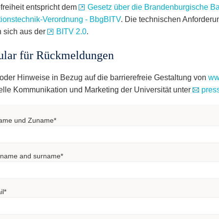
freiheit entspricht dem
Gesetz über die Brandenburgische Bar
tionstechnik-Verordnung - BbgBITV
. Die technischen Anforderun
 sich aus der
BITV 2.0
.
lar für Rückmeldungen
oder Hinweise in Bezug auf die barrierefreie Gestaltung von
ww
elle Kommunikation und Marketing der Universität unter
press
ame und Zuname
*
t name and surname
*
il
*