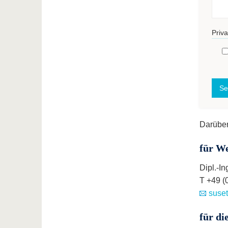
Priva
Darüber
für We
Dipl.-I
T +49 (
suset
für di