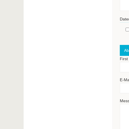
Date
Firs
E-Ma
Mes