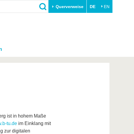
Querverweise
DE
EN
n
erg ist in hohem Maße
.b-tu.de
im Einklang mit
g zur digitalen