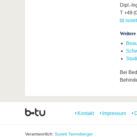
Dipl.-I
T +49 (
suset
Weitere
Beauf
Schw
Stud
Bei Beda
Behinde
Kontakt
Impressum
D
Verantwortlich:
Susett Tanneberger