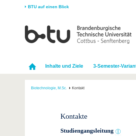
BTU auf einen Blick
Startseite
Universität
Forschung
Stud
Die BTU
Aktuelle Forschung
Stud
Struktur
Forschungsprofil
Vor 
Karriere & Engagement
Förderung
Im S
Inhalte und Ziele
3-Semester-Varian
Partnerschaften &
Wissenschaftlicher
Nach
Strukturwandel
Nachwuchs
Biotechnologie, M.Sc.
Kontakt
Kontakte
Studiengangsleitung