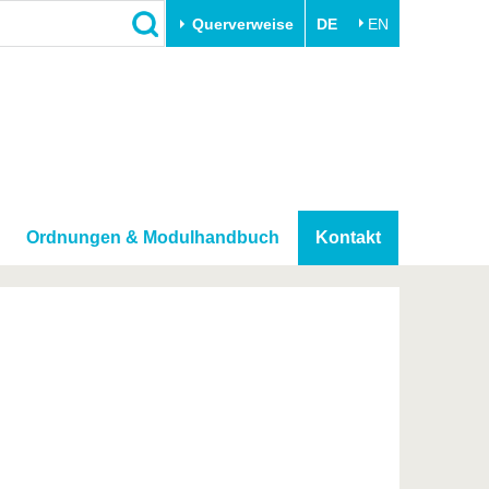
Querverweise
DE
EN
Schließen
Transfer
Unileben
e
Akademische Fachkräfte
Unsere Werte
Wirtschafts- und
Familie & Dual Career
Forschungskooperationen
Sport & Gesundheit
Ordnungen & Modulhandbuch
Kontakt
Gründen an der BTU
BTU & Region erleben
Innovative Transferprojekte
Lernen Sie uns kennen