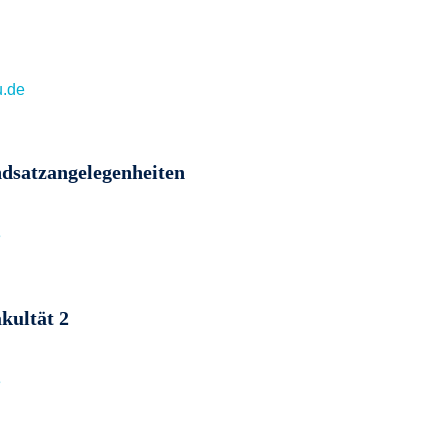
u.de
dsatzangelegenheiten
e
kultät 2
e