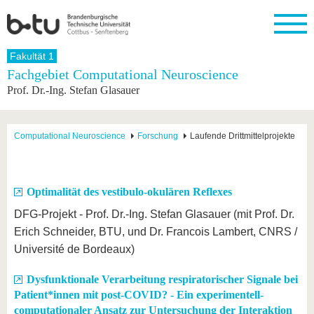
Startseite
Fakultät 1
Schließen
Fachgebiet Computational Neuroscience
Prof. Dr.-Ing. Stefan Glasauer
Universität
Forschung
Studium
International
Weiterbildung
Transfer
Unileben
Die BTU
Aktuelle
Studienangebot
Internationales
Weiterbildungsangebote
Akademische
Unsere
Forschung
Profil
Fachkräfte
Werte
Struktur
Vor dem
Wissenschaftliche
Computational Neuroscience
Forschung
Laufende Drittmittelprojekte
Forschungsprofil
Studium
Aus dem
Weiterbildung
Wirtschafts-
Familie &
Karriere
Ausland
und
Dual
&
Förderung
Im
Kontakt
an die
Forschungskooperati
Career
Engagement
Studium
BTU
Wissenschaftlicher
Optimalität des vestibulo-okulären Reflexes
Gründen
Sport &
Partnerschaften
Nachwuchs
Nach
Mit der
an der
Gesundhei
DFG-Projekt - Prof. Dr.-Ing. Stefan Glasauer (mit Prof. Dr.
&
dem
BTU ins
BTU
Strukturwandel
Studium
BTU &
Erich Schneider, BTU, und Dr. Francois Lambert, CNRS /
Ausland
Innovative
Region
Université de Bordeaux)
Für
Transferprojekte
erleben
internationale
Lernen
Dysfunktionale Verarbeitung respiratorischer Signale bei
Studierende
Sie uns
Patient*innen mit post-COVID? - Ein experimentell-
Kontakt
kennen
computationaler Ansatz zur Untersuchung der Interaktion