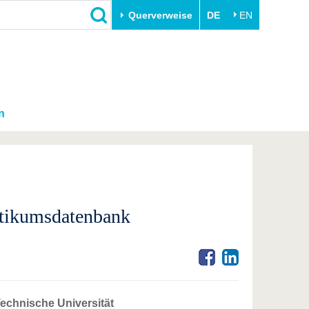
Querverweise
DE
EN
n
tikumsdatenbank
echnische Universität