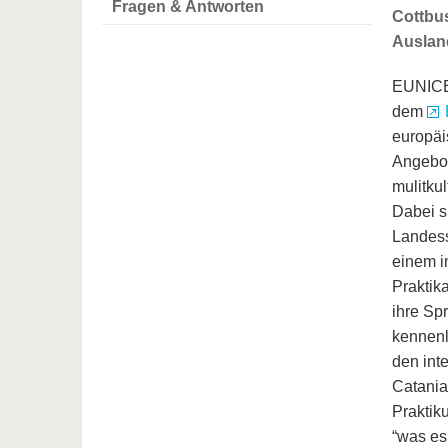
Fragen & Antworten
Cottbus
Auslan
EUNICE,
dem
europäi
Angebot
mulitku
Dabei s
Landess
einem in
Praktik
ihre Sp
kennenl
den int
Catania
Praktik
“was es