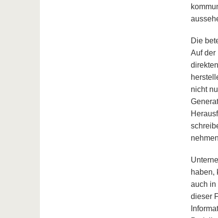
kommuni
aussehe
Die bet
Auf der 
direkte
herstell
nicht n
Generat
Herausf
schreib
nehmen 
Unterne
haben, 
auch in
dieser 
Informa