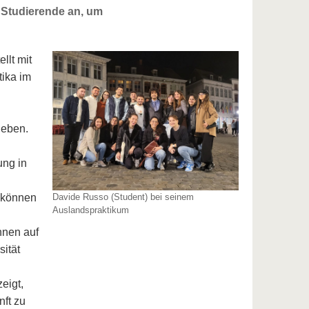
 Studierende an, um
llt mit
tika im
leben.
ung in
n können
Davide Russo (Student) bei seinem
Auslandspraktikum
nnen auf
sität
eigt,
ft zu