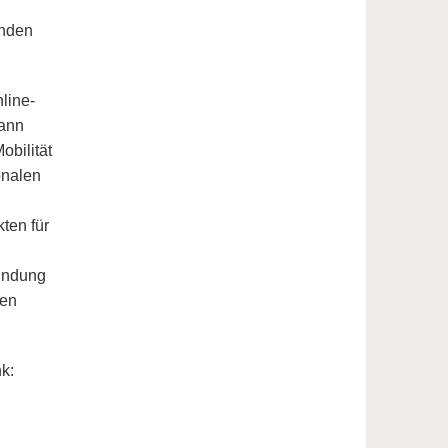
enden
line-
kann
obilität
onalen
ten für
bindung
den
k: