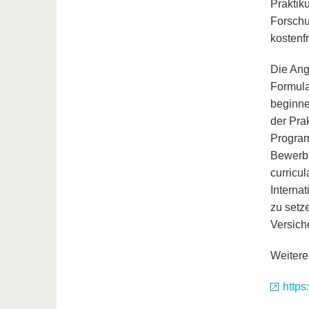
Praktik
Forschu
kostenfr
Die Ang
Formula
beginne
der Pra
Program
Bewerbu
curricu
Internat
zu setz
Versich
Weitere
https