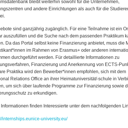
umsdatenbank bleibt weiterhin sowohl für die Unternehmen,
ngszentren und andere Einrichtungen als auch für die Studier
ei.
ebote sind ganzjährig zugänglich. Für eine Teilnahme ist ein On
r auszufüllen und die Suche nach dem passenden Praktikum 
n. Da das Portal selbst keine Finanzierung anbietet, muss die M
ktikant*innen im Rahmen von Erasmus+ oder anderen internati
men durchgeführt werden. Für detaillierte Informationen zu
ngsverfahren, Finanzierung und Anerkennung von ECTS-Punk
lare Praktika wird den Bewerber*innen empfohlen, sich mit dem
ional Relations Office an ihrer Heimatuniversität/-schule in Ver
en, um sich über laufende Programme zur Finanzierung sowie 
erungsschutz zu erkundigen.
 Informationen finden Interessierte unter dem nachfolgenden Lin
://internships.eunice-university.eu/