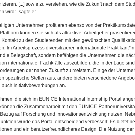
zieren, [...] sowie zu verstehen, wie die Zukunft nach dem Stu
n wird", sagte er.
eiligten Unternehmen profitieren ebenso von der Praktikumsdat
Plattform können sie sich als attraktiver Arbeitgeber präsentier
n Kontakt zu den Studierenden mit den gewünschten Qualifikati
en. Im Arbeitsprozess diversifizieren internationale Praktikant*i
ur die Belegschaft, sondern befähigen die Unternehmen die näc
ion internationaler Fachkräfte auszubilden, die in der Lage sind
orderungen der nahen Zukunft zu meistern. Einige der Untern
en spezifische Stellen aus, andere bieten verschiedene Angebo
auch Initiativbewerbungen an.
hmen, die sich im EUNICE International Internship Portal ange
können die Zusammenarbeit mit den EUNICE-Partneruniversitä
 Bezug auf Forschung und Innovationsentwicklung nutzen. Neb
Funktion wurde das Portal entscheidend verbessert: Es bietet n
tionen und ein benutzerfreundlicheres Design. Die Nutzung der