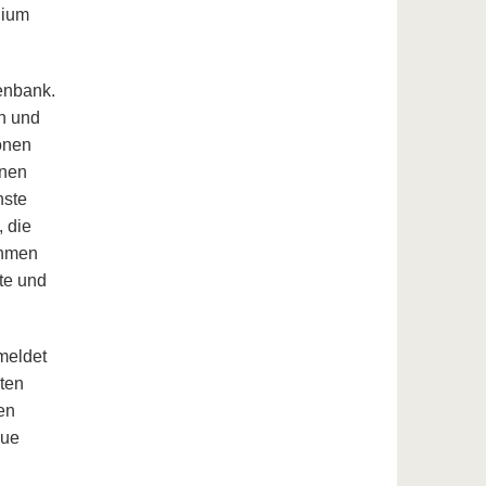
dium
enbank.
en und
onen
nnen
hste
, die
ehmen
te und
meldet
ten
en
eue