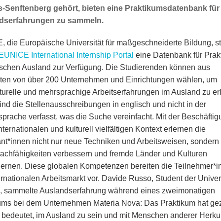
-Senftenberg gehört, bieten eine Praktikumsdatenbank für
dserfahrungen zu sammeln.
 die Europäische Universität für maßgeschneiderte Bildung, ste
EUNICE International Internship Portal
eine Datenbank für Prak
schen Ausland zur Verfügung. Die Studierenden können aus
en von über 200 Unternehmen und Einrichtungen wählen, um
lturelle und mehrsprachige Arbeitserfahrungen im Ausland zu er
ind die Stellenausschreibungen in englisch und nicht in der
prache verfasst, was die Suche vereinfacht. Mit der Beschäftig
ternationalen und kulturell vielfältigen Kontext erlernen die
ant*innen nicht nur neue Techniken und Arbeitsweisen, sonder
rachfähigkeiten verbessern und fremde Länder und Kulturen
ernen. Diese globalen Kompetenzen bereiten die Teilnehmer*i
ernationalen Arbeitsmarkt vor. Davide Russo, Student der Univer
, sammelte Auslandserfahrung während eines zweimonatigen
ums bei dem Unternehmen Materia Nova: Das Praktikum hat gez
 bedeutet, im Ausland zu sein und mit Menschen anderer Herkun