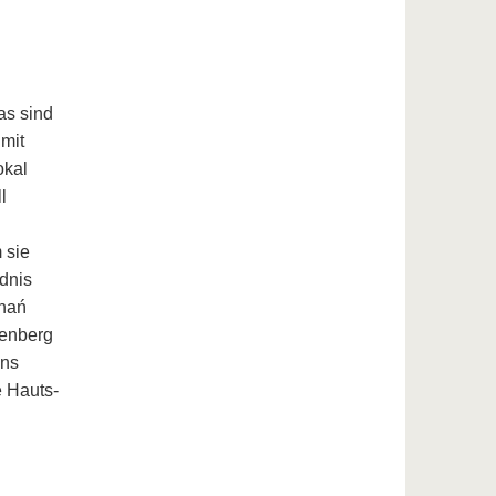
as sind
mit
okal
l
 sie
dnis
znań
tenberg
ons
e Hauts-