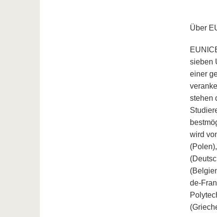
Über E
EUNICE,
sieben 
einer g
veranke
stehen 
Studier
bestmög
wird vo
(Polen)
(Deutsc
(Belgien
de-Fran
Polytec
(Griech