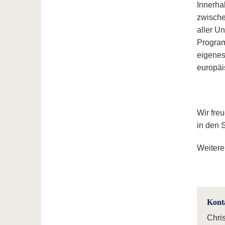
Innerh
zwische
aller Un
Program
eigenes
europäi
Wir fre
in den 
Weitere
Kont
Chri