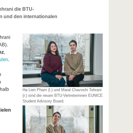
ehrani die BTU-
 und den internationalen
hrani
AB).
nz
,
ulen
.
n
n
halb
Ha Lien Pham (l.) und Maral Chavoshi Tehrani
(r.) sind die neuen BTU-Vertreterinnen EUNICE
Student Advisory Board.
ielen