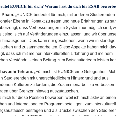
eutet EUNICE für dich? Warum hast du dich für ESAB beworb
n Pham:
„EUNICE bedeutet für mich, mit anderen Studierenden 
tionaler Ebene in Kontakt zu treten und neue Erfahrungen zu s
 überzeugt, dass Verbesserungen im System nur möglich sind, 
reit sind, sich auf Veränderungen einzulassen, und wir über uns
 hinausgehen. Dies kann nur geschehen, wenn wir in ständig
 stehen und zusammenarbeiten. Diese Aspekte haben mich da
gt, dass ich mit meiner interkulturellen Erfahrung und meinem
chen Verständnis einen Beitrag zum Botschafterteam leisten kan
havoshi Tehrani:
„Für mich ist EUNICE eine Gelegenheit, Mobi
n Studierenden mit unterschiedlichem Hintergrund und aus
edenen Kulturen zu fördern, die Zusammenarbeit zu verbessern
ngen über Grenzen hinweg auszutauschen.
e mich für diese Position beworben, weil ich mich aktiv an eine
chen und internationalen Programm beteiligen, zum interkulturel
ngsaustausch beitragen und als Brücke zwischen den Studiere