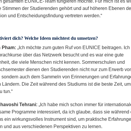
 gesamten EUNICE-Team fungieren möchte. Für mich ist es wic
e Stimmen der Studierenden gehört und auf höheren Ebenen de
ion und Entscheidungsfindung vertreten werden.“
iviert dich? Welche Ideen möchtest du umsetzen?
n Pham:
„Ich möchte zum guten Ruf von EUNICE beitragen. Ich 
rachkurse über das Netzwerk besucht und es war eine gute
heit, die viele Menschen nicht kennen. Sommerschulen und
chsemester dienen den Studierenden nicht nur zum Erwerb vo
 sondern auch dem Sammeln von Erinnerungen und Erfahrung
 Ländern. Die Zeit während des Studiums ist die beste Zeit, um
u tun.“
Chavoshi Tehrani:
„Ich habe mich schon immer für internationa
ame Programme interessiert, da ich glaube, dass sie während
s ein wirkungsvolles Instrument sind, um praktische Erfahrung
 und aus verschiedenen Perspektiven zu lernen.