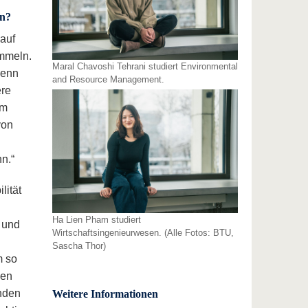
en?
auf
ammeln.
Maral Chavoshi Tehrani studiert Environmental
wenn
and Resource Management.
ere
em
von
n.“
lität
Ha Lien Pham studiert
 und
Wirtschaftsingenieurwesen. (Alle Fotos: BTU,
Sascha Thor)
m so
len
nden
Weitere Informationen