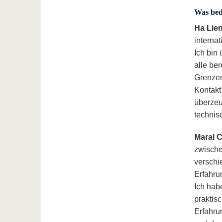
Was bed
Ha Lie
interna
Ich bin
alle be
Grenzen
Kontakt
überzeu
technis
Maral C
zwische
verschi
Erfahru
Ich hab
praktis
Erfahru