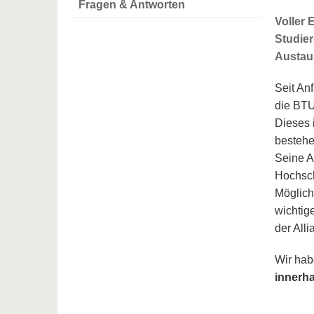
Fragen & Antworten
Voller 
Studie
Austaus
Seit An
die BTU
Dieses 
bestehe
Seine A
Hochsc
Möglich
wichtig
der Alli
Wir hab
innerh