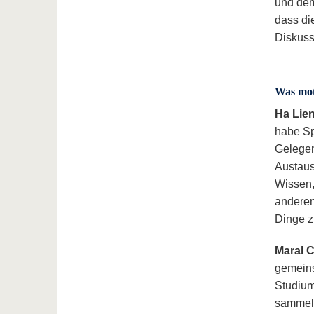
und dem
dass di
Diskuss
Was mot
Ha Lie
habe Sp
Gelegen
Austaus
Wissen,
anderen
Dinge z
Maral 
gemeins
Studium
sammeln