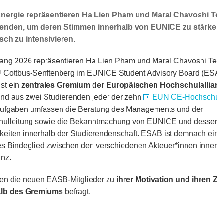
Energie repräsentieren Ha Lien Pham und Maral Chavoshi T
renden, um deren Stimmen innerhalb von EUNICE zu stärken
ch zu intensivieren.
fang 2026 repräsentieren Ha Lien Pham und Maral Chavoshi Te
 Cottbus-Senftenberg im EUNICE Student Advisory Board (ES
ist ein
zentrales Gremium der Europäischen Hochschulallia
nd aus zwei Studierenden jeder der zehn
EUNICE-Hochsch
ufgaben umfassen die Beratung des Managements und der
hulleitung sowie die Bekanntmachung von EUNICE und desse
keiten innerhalb der Studierendenschaft. ESAB ist demnach ei
es Bindeglied zwischen den verschiedenen Akteuer*innen inner
anz.
en die neuen EASB-Mitglieder zu
ihrer Motivation und ihren Z
alb des Gremiums
befragt.