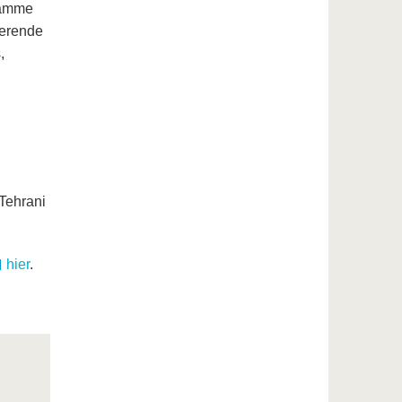
ramme
ierende
,
Tehrani
hier
.