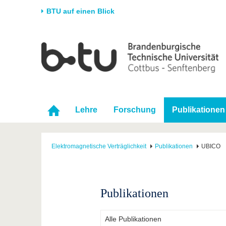
BTU auf einen Blick
Startseite
Universität
Forschung
Stud
Die BTU
Aktuelle Forschung
Stud
Struktur
Forschungsprofil
Vor 
Karriere & Engagement
Förderung
Im S
Lehre
Forschung
Publikationen
Partnerschaften &
Wissenschaftlicher
Nach
Strukturwandel
Nachwuchs
Elektromagnetische Verträglichkeit
Publikationen
UBICO
Publikationen