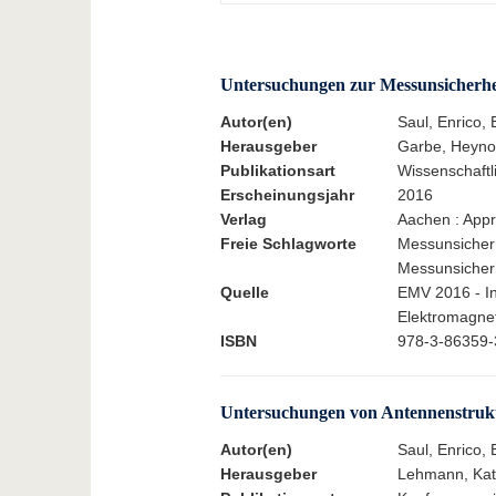
Untersuchungen zur Messunsicherhei
Autor(en)
Saul, Enrico, 
Herausgeber
Garbe, Heyno
Publikationsart
Wissenschaftlic
Erscheinungsjahr
2016
Verlag
Aachen : Appr
Freie Schlagworte
Messunsicherh
Messunsicher
Quelle
EMV 2016 - In
Elektromagneti
ISBN
978-3-86359-
Untersuchungen von Antennenstruktur
Autor(en)
Saul, Enrico,
Herausgeber
Lehmann, Kath