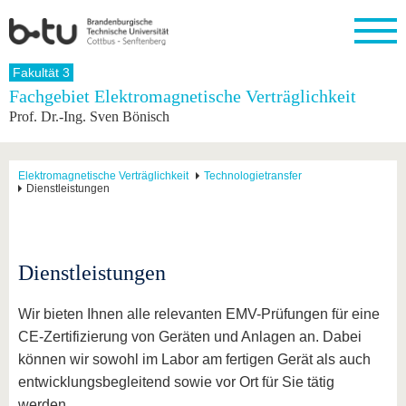
Startseite
Fakultät 3
Schließen
Fachgebiet Elektromagnetische Verträglichkeit
Prof. Dr.-Ing. Sven Bönisch
Universität
Forschung
Studium
International
Weiterbildung
Transfer
Unileben
Die BTU
Aktuelle
Studienangebot
Internationales
Weiterbildungsangebote
Akademische
Unsere
Forschung
Profil
Fachkräfte
Werte
Struktur
Vor dem
Wissenschaftliche
Elektromagnetische Verträglichkeit
Technologietransfer
Dienstleistungen
Forschungsprofil
Studium
Aus dem
Weiterbildung
Wirtschafts-
Familie &
Karriere
Ausland
und
Dual
&
Förderung
Im
Kontakt
an die
Forschungskooperati
Career
Engagement
Studium
BTU
Wissenschaftlicher
Gründen
Sport &
Partnerschaften
Nachwuchs
Nach
Dienstleistungen
Mit der
an der
Gesundhei
&
dem
BTU ins
BTU
Strukturwandel
Studium
BTU &
Ausland
Innovative
Region
Wir bieten Ihnen alle relevanten EMV-Prüfungen für eine
Für
Transferprojekte
erleben
CE-Zertifizierung von Geräten und Anlagen an. Dabei
internationale
Lernen
können wir sowohl im Labor am fertigen Gerät als auch
Studierende
Sie uns
entwicklungsbegleitend sowie vor Ort für Sie tätig
Kontakt
kennen
werden.