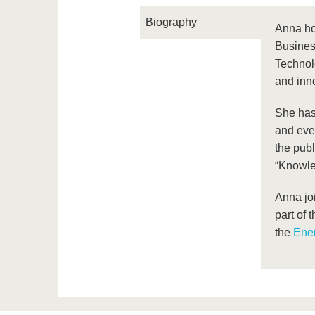
Biography
Anna ho
Busines
Technol
and inn
She has 
and eve
the publ
“Knowle
Anna jo
part of
the
Ener