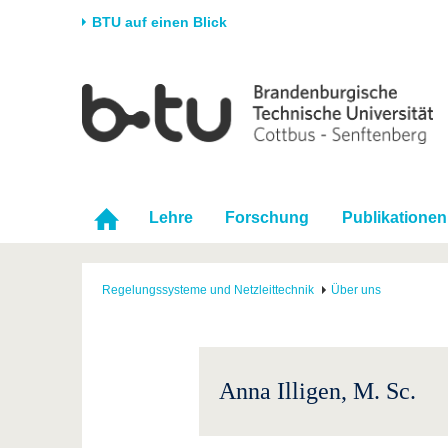
BTU auf einen Blick
Startseite
Universität
Forschung
Stud
Die BTU
Aktuelle Forschung
Stud
Struktur
Forschungsprofil
Vor 
Karriere & Engagement
Förderung
Im S
Lehre
Forschung
Publikationen
Partnerschaften &
Wissenschaftlicher
Nach
Strukturwandel
Nachwuchs
Regelungssysteme und Netzleittechnik
Über uns
Anna Illigen, M. Sc.