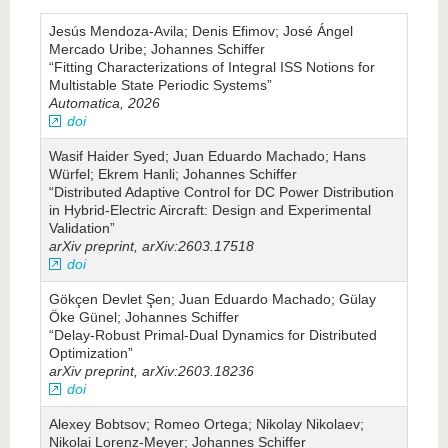
Jesús Mendoza-Avila; Denis Efimov; José Ángel
Mercado Uribe; Johannes Schiffer
“Fitting Characterizations of Integral ISS Notions for
Multistable State Periodic Systems”
Automatica, 2026
doi
Wasif Haider Syed; Juan Eduardo Machado; Hans
Würfel; Ekrem Hanli; Johannes Schiffer
“Distributed Adaptive Control for DC Power Distribution
in Hybrid-Electric Aircraft: Design and Experimental
Validation”
arXiv preprint, arXiv:2603.17518
doi
Gökçen Devlet Şen; Juan Eduardo Machado; Gülay
Öke Günel; Johannes Schiffer
“Delay-Robust Primal-Dual Dynamics for Distributed
Optimization”
arXiv preprint, arXiv:2603.18236
doi
Alexey Bobtsov; Romeo Ortega; Nikolay Nikolaev;
Nikolai Lorenz-Meyer; Johannes Schiffer