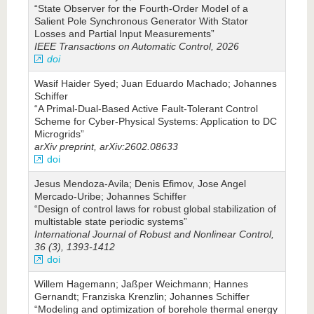
“State Observer for the Fourth-Order Model of a
Salient Pole Synchronous Generator With Stator
Losses and Partial Input Measurements”
IEEE Transactions on Automatic Control, 2026
doi
Wasif Haider Syed; Juan Eduardo Machado; Johannes
Schiffer
“A Primal-Dual-Based Active Fault-Tolerant Control
Scheme for Cyber-Physical Systems: Application to DC
Microgrids”
arXiv preprint, arXiv:2602.08633
doi
Jesus Mendoza‐Avila; Denis Efimov, Jose Angel
Mercado‐Uribe; Johannes Schiffer
“Design of control laws for robust global stabilization of
multistable state periodic systems”
International Journal of Robust and Nonlinear Control,
36 (3), 1393-1412
doi
Willem Hagemann; Jaßper Weichmann; Hannes
Gernandt; Franziska Krenzlin; Johannes Schiffer
“Modeling and optimization of borehole thermal energy