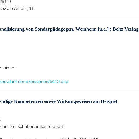
251-9
oziale Arbeit ; 11
onalisierung von Sonderpädagogen. Weinheim [u.a.] : Beltz Verlag
ensionen
.socialnet.de/rezensionen/6413.php
endige Kompetenzen sowie Wirkungsweisen am Beispiel
a
cher Zeitschriftenartikel referiert