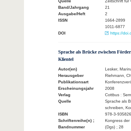
Quelle
Zeitschrift fü
Band/Jahrgang
21
Ausgabe/Heft
2
ISSN
1664-2899
1011-6877
DOI
https://do
Sprache als Brücke zwischen Förder
Klientel
Autor(en)
Lesker, Marin
Herausgeber
Riehmann, Chr
Publikationsart
Konferenzverö
Erscheinungsjahr
2008
Verlag
Cottbus : Se
Quelle
Sprache als B
schreiben, Ko
ISBN
978-3-935826
Schriftenreihe(n) ;
Kongress der 
Bandnummer
(Dgs) ; 28