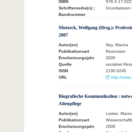
ISBN
978-3-17-022
Schriftenreihe(n) ;
Grundwissen s
Bandnummer
Mutzeck, Wolfgang (Hrsg.): Professi
2007
Autor(en)
Ney, Marina
Publikationsart
Rezension
Erscheinungsjahr
2009
Quelle
socialnet Rez
ISSN
2190-9245
URL
http://www
Biografische Kommunikation : notw
Altenpflege
Autor(en)
Lesker, Marin
Publikationsart
Wissenschaftli
Erscheinungsjahr
2008