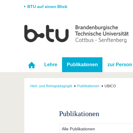
BTU auf einen Blick
Startseite
Universität
Forschung
Stud
Die BTU
Aktuelle Forschung
Stud
Struktur
Forschungsprofil
Vor 
Karriere & Engagement
Förderung
Im S
Lehre
Publikationen
zur Person
Partnerschaften &
Wissenschaftlicher
Nach
Strukturwandel
Nachwuchs
Heil- und Rehapädagogik
Publikationen
UBICO
Publikationen