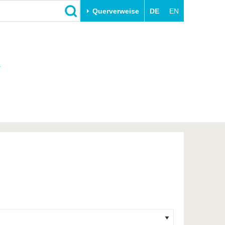
Querverweise
DE
EN
Schließen
k
Transfer
Unileben
e
Akademische Fachkräfte
Unsere Werte
Wirtschafts- und
Familie & Dual Career
Forschungskooperationen
Sport & Gesundheit
Gründen an der BTU
BTU & Region erleben
Innovative Transferprojekte
Lernen Sie uns kennen