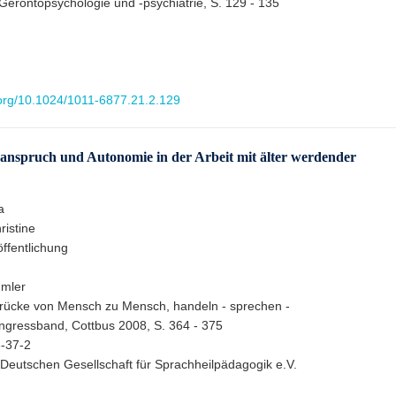
r Gerontopsychologie und -psychiatrie, S. 129 - 135
i.org/10.1024/1011-6877.21.2.129
anspruch und Autonomie in der Arbeit mit älter werdender
a
istine
ffentlichung
mmler
rücke von Mensch zu Mensch, handeln - sprechen -
ngressband, Cottbus 2008, S. 364 - 375
-37-2
Deutschen Gesellschaft für Sprachheilpädagogik e.V.