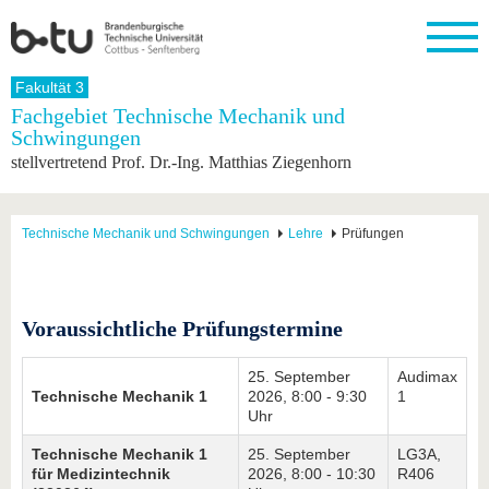
Startseite
Fakultät 3
Schließen
Fachgebiet Technische Mechanik und
Schwingungen
Universität
Forschung
Studium
International
Weiterbildung
Transfer
Unileben
stellvertretend Prof. Dr.-Ing. Matthias Ziegenhorn
Die BTU
Aktuelle
Studienangebot
Internationales
Weiterbildungsangebote
Akademische
Unsere
Forschung
Profil
Fachkräfte
Werte
Struktur
Vor dem
Wissenschaftliche
Forschungsprofil
Studium
Aus dem
Weiterbildung
Wirtschafts-
Familie &
Technische Mechanik und Schwingungen
Lehre
Prüfungen
Karriere
Ausland
und
Dual
&
Förderung
Im
Kontakt
an die
Forschungskooperati
Career
Engagement
Studium
BTU
Wissenschaftlicher
Gründen
Sport &
Partnerschaften
Nachwuchs
Nach
Mit der
an der
Gesundhei
Voraussichtliche Prüfungstermine
&
dem
BTU ins
BTU
Strukturwandel
Studium
BTU &
Ausland
25. September
Audimax
Innovative
Region
Technische Mechanik 1
2026, 8:00 - 9:30
1
Für
Transferprojekte
erleben
Uhr
internationale
Lernen
Studierende
Sie uns
Technische Mechanik 1
25. September
LG3A,
Kontakt
kennen
für Medizintechnik
2026, 8:00 - 10:30
R406