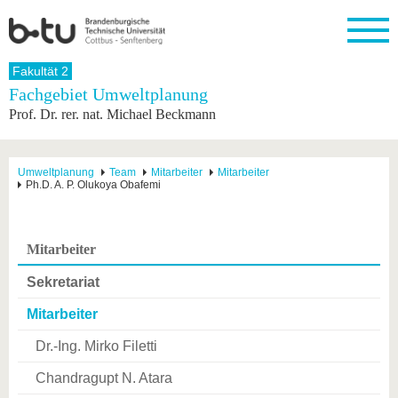
Startseite
Fakultät 2
Schließen
Fachgebiet Umweltplanung
Prof. Dr. rer. nat. Michael Beckmann
Universität
Forschung
Studium
International
Weiterbildung
Transfer
Unileben
Die BTU
Aktuelle
Studienangebot
Internationales
Weiterbildungsangebote
Akademische
Unsere
Forschung
Profil
Fachkräfte
Werte
Struktur
Vor dem
Wissenschaftliche
Umweltplanung
Team
Mitarbeiter
Mitarbeiter
Ph.D. A. P. Olukoya Obafemi
Forschungsprofil
Studium
Aus dem
Weiterbildung
Wirtschafts-
Familie &
Karriere
Ausland
und
Dual
&
Förderung
Im
Kontakt
an die
Forschungskooperati
Career
Engagement
Studium
BTU
Wissenschaftlicher
Gründen
Sport &
Mitarbeiter
Partnerschaften
Nachwuchs
Nach
Mit der
an der
Gesundhei
&
dem
BTU ins
BTU
Sekretariat
Strukturwandel
Studium
BTU &
Ausland
Innovative
Region
Mitarbeiter
Für
Transferprojekte
erleben
internationale
Dr.-Ing. Mirko Filetti
Lernen
Studierende
Sie uns
Chandragupt N. Atara
Kontakt
kennen