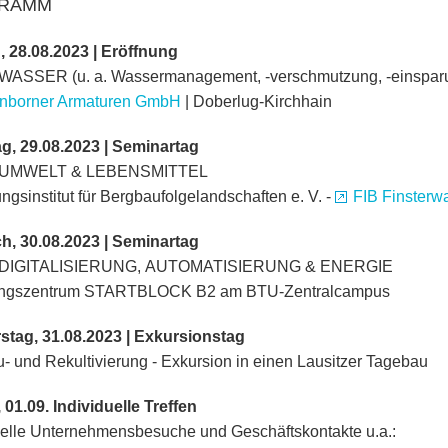
RAMM
 28.08.2023 | Eröffnung
WASSER (u. a. Wassermanagement, -verschmutzung, -einspar
nborner Armaturen GmbH
| Doberlug-Kirchhain
g, 29.08.2023 | Seminartag
 UMWELT & LEBENSMITTEL
ngsinstitut für Bergbaufolgelandschaften e. V. -
FIB Finsterw
h, 30.08.2023 | Seminartag
 DIGITALISIERUNG, AUTOMATISIERUNG & ENERGIE
ngszentrum STARTBLOCK B2 am BTU-Zentralcampus
tag, 31.08.2023 | Exkursionstag
- und Rekultivierung - Exkursion in einen Lausitzer Tagebau
, 01.09. Individuelle Treffen
uelle Unternehmensbesuche und Geschäftskontakte u.a.: