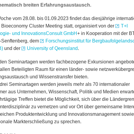
thematisch breiten Erfahrungsaustausch.
Woche vom 28.08. bis 01.09.2023 findet das diesjährige internat
r Bioeconomy Cluster Meeting statt, organisiert von der
T+I
ogie- und InnovationsConsult GmbH
+ in Kooperation mit der 
-Senftenberg, dem
Forschungsinstitut für Bergbaufolgelands
B)
und der
University of Qeensland
.
den Seminartagen werden fachbezogene Exkursionen angebot
allen Beteiligten Raum für einen länder- sowie netzwerkübergr
ngsaustausch und Wissenstransfer bieten.
drei Seminartagen werden jeweils mehr als 70 internationaler
mer aus Unternehmen, Wissenschaft, Politik und Medien erwarte
rtägige Treffen bietet die Möglichkeit, sich über die Ländergre
interdisziplinär zu vernetzen und vor Ort über gemeinsame Inter
eichen Produktentwicklung und Innovationsmanagement sowie
tionale Markterschließung zu sprechen.