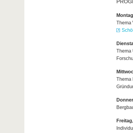
PROG
Montag,
Thema 
Schö
Diensta
Thema
Forschu
Mittwoc
Thema
Gründu
Donners
Bergbau
Freitag
Individ