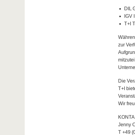
DIL 
IGV 
T+I 
Während
zur Ver
Aufgrun
mitzute
Unterne
Die Ver
T+I bie
Veranst
Wir fre
KONTAKT
Jenny C
T +49 (