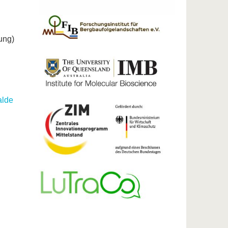
ung)
alde