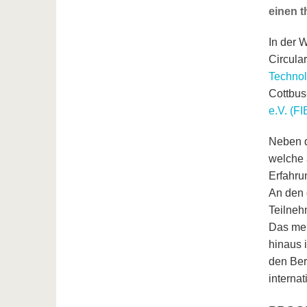
einen 
In der 
Circula
Technol
Cottbus
e.V. (FI
Neben 
welche 
Erfahru
An den 
Teilneh
Das meh
hinaus 
den Ber
interna