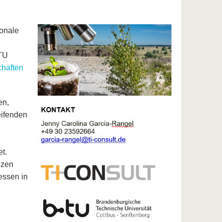
ionale
BTU
chaften
en,
eifenden
t.
nzen
essen in