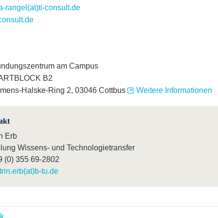
a-rangel(at)ti-consult.de
consult.de
ündungszentrum am Campus
ARTBLOCK B2
mens-Halske-Ring 2, 03046 Cottbus
Weitere Informationen
akt
n Erb
ilung Wissens- und Technologietransfer
9 (0) 355 69-2802
trin.erb(at)b-tu.de
k