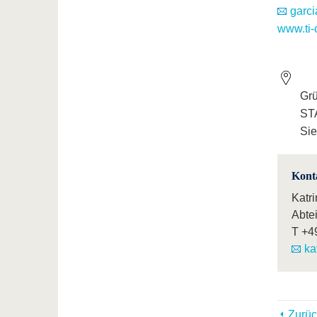
garci
www.ti-
Gr
ST
Sie
Kont
Katri
Abte
T
+4
ka
Zurüc