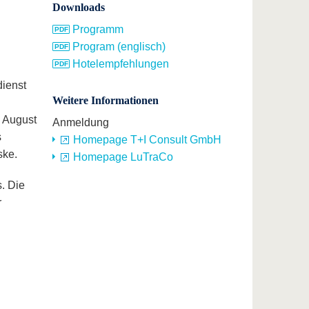
Downloads
Programm
Program (englisch)
Hotelempfehlungen
ienst
Weitere Informationen
. August
Anmeldung
s
Homepage T+I Consult GmbH
ske.
Homepage LuTraCo
. Die
r