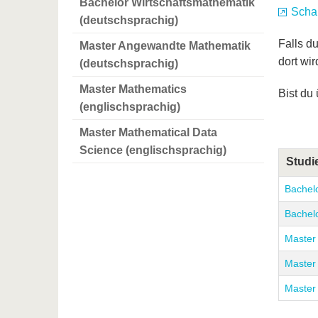
Bachelor Wirtschaftsmathematik
Schau
(deutschsprachig)
Falls d
Master Angewandte Mathematik
dort wi
(deutschsprachig)
Master Mathematics
Bist du
(englischsprachig)
Master Mathematical Data
Science (englischsprachig)
Studi
Bachel
Bachel
Master
Master
Master