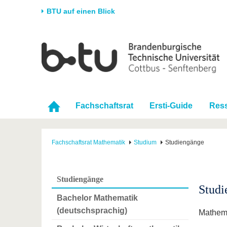
BTU auf einen Blick
Startseite
Universität
Forschung
Stud
Die BTU
Aktuelle Forschung
Stud
Struktur
Forschungsprofil
Vor 
Fachschaftsrat
Ersti-Guide
Res
Karriere & Engagement
Förderung
Im S
Partnerschaften &
Wissenschaftlicher
Nach
Strukturwandel
Nachwuchs
Fachschaftsrat Mathematik
Studium
Studiengänge
Studiengänge
Studi
Bachelor Mathematik
(deutschsprachig)
Mathem