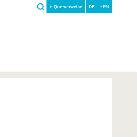
Querverweise
DE
EN
Schließen
Transfer
Unileben
e
Akademische Fachkräfte
Unsere Werte
Wirtschafts- und
Familie & Dual Career
Forschungskooperationen
Sport & Gesundheit
Gründen an der BTU
BTU & Region erleben
Innovative Transferprojekte
Lernen Sie uns kennen