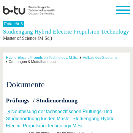
Startseite
Fakultät 3
Schließen
Studiengang Hybrid Electric Propulsion Technology
Master of Science (M.Sc.)
Universität
Forschung
Studium
International
Weiterbildung
Transfer
Unileben
Die BTU
Aktuelle
Studienangebot
Internationales
Weiterbildungsangebote
Akademische
Unsere
Forschung
Profil
Fachkräfte
Werte
Struktur
Vor dem
Wissenschaftliche
Hybrid Electric Propulsion Technology, M.Sc.
Aufbau des Studiums
Ordnungen & Modulhandbuch
Forschungsprofil
Studium
Aus dem
Weiterbildung
Wirtschafts-
Familie &
Karriere
Ausland
und
Dual
&
Förderung
Im
Kontakt
an die
Forschungskooperati
Career
Engagement
Studium
BTU
Wissenschaftlicher
Dokumente
Gründen
Sport &
Partnerschaften
Nachwuchs
Nach
Mit der
an der
Gesundhei
&
dem
BTU ins
BTU
Strukturwandel
Studium
BTU &
Prüfungs- / Studienordnung
Ausland
Innovative
Region
Für
Transferprojekte
erleben
Neufassung der fachspezifischen Prüfungs- und
internationale
Lernen
Studienordnung für den Master-Studiengang Hybrid
Studierende
Sie uns
Electric Propulsion Technology M.Sc.
Kontakt
kennen