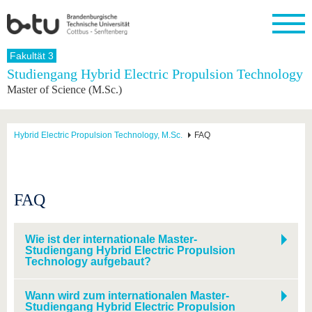
Startseite
Fakultät 3
Schließen
Studiengang Hybrid Electric Propulsion Technology
Master of Science (M.Sc.)
Universität
Forschung
Studium
International
Weiterbildung
Transfer
Unileben
Die BTU
Aktuelle
Studienangebot
Internationales
Weiterbildungsangebote
Akademische
Unsere
Forschung
Profil
Fachkräfte
Werte
Struktur
Vor dem
Wissenschaftliche
Hybrid Electric Propulsion Technology, M.Sc.
FAQ
Forschungsprofil
Studium
Aus dem
Weiterbildung
Wirtschafts-
Familie &
Karriere
Ausland
und
Dual
&
Förderung
Im
Kontakt
an die
Forschungskooperati
Career
Engagement
Studium
BTU
Wissenschaftlicher
Gründen
Sport &
FAQ
Partnerschaften
Nachwuchs
Nach
Mit der
an der
Gesundhei
&
dem
BTU ins
BTU
Strukturwandel
Studium
BTU &
Ausland
Wie ist der internationale Master-
Innovative
Region
Studiengang Hybrid Electric Propulsion
Für
Transferprojekte
erleben
Technology aufgebaut?
internationale
Lernen
Studierende
Sie uns
Wann wird zum internationalen Master-
Kontakt
kennen
Studiengang Hybrid Electric Propulsion