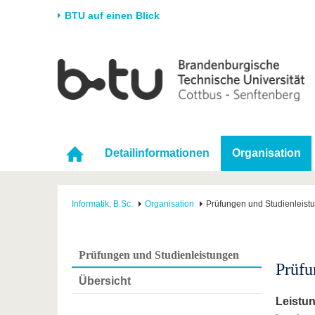
BTU auf einen Blick
Startseite
Universität
Forschung
Stud
Die BTU
Aktuelle Forschung
Stud
Struktur
Forschungsprofil
Vor 
Karriere & Engagement
Förderung
Im S
Detailinformationen
Organisation
Partnerschaften &
Wissenschaftlicher
Nach
Strukturwandel
Nachwuchs
Informatik, B.Sc.
Organisation
Prüfungen und Studienleist
Prüfungen und Studienleistungen
Prüfu
Übersicht
Leistu