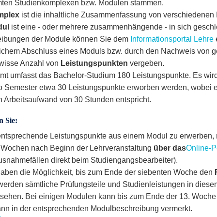
mten Studienkomplexen bzw. Modulen stammen.
mplex
ist die inhaltliche Zusammenfassung von verschiedenen
dul
ist eine - oder mehrere zusammenhängende - in sich geschl
eibungen der Module können Sie dem
Informationsportal Lehre
eichem Abschluss eines Moduls bzw. durch den Nachweis von ge
wisse Anzahl von
Leistungspunkten
vergeben.
mt umfasst das Bachelor-Studium 180 Leistungspunkte. Es wird
o Semester etwa 30 Leistungspunkte erworben werden, wobei e
en Arbeitsaufwand von 30 Stunden entspricht.
n Sie:
ntsprechende Leistungspunkte aus einem Modul zu erwerben, 
 Wochen nach Beginn der Lehrveranstaltung
über das
Online-P
Ausnahmefällen direkt beim Studiengangsbearbeiter).
haben die Möglichkeit, bis zum Ende der siebenten Woche den
R
 werden sämtliche Prüfungsteile und Studienleistungen in diese
sehen. Bei einigen Modulen kann bis zum Ende der 13. Woche 
dann in der entsprechenden Modulbeschreibung vermerkt.