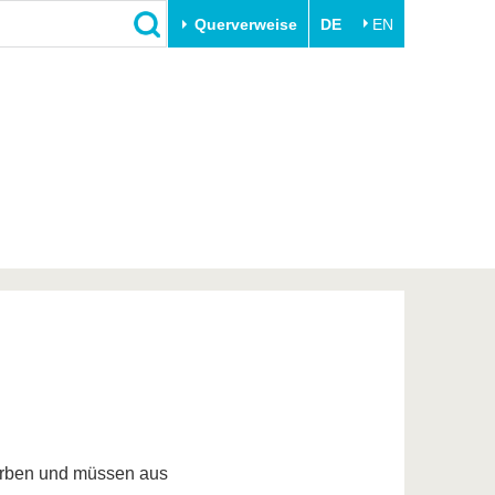
Querverweise
DE
EN
Schließen
Transfer
Unileben
e
Akademische Fachkräfte
Unsere Werte
Wirtschafts- und
Familie & Dual Career
Forschungskooperationen
Sport & Gesundheit
Gründen an der BTU
BTU & Region erleben
Innovative Transferprojekte
Lernen Sie uns kennen
orben und müssen aus