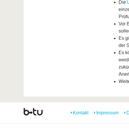
Die
einz
Prüf
Vor 
solle
Es gi
der 
Es k
werd
zukü
Aner
Weit
Kontakt
Impressum
D