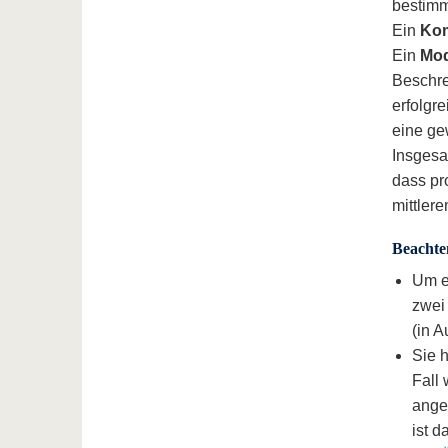
bestim
Ein
Ko
Ein
Mo
Beschr
erfolgr
eine ge
Insgesa
dass pr
mittler
Beachte
Um e
zwei
(in 
Sie 
Fall
ange
ist 