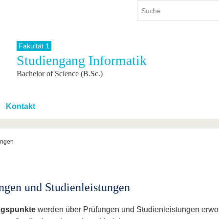
Fakultät 1
Studiengang Informatik
ium
International
Weiterbildung
Bachelor of Science (B.Sc.)
ienangebot
Internationales Profil
Weiterbildungsangebot
dem Studium
Aus dem Ausland an die BTU
Wissenschaftliche
Weiterbildung
tudium
Mit der BTU ins Ausland
Kontakt
Kontakt
 dem Studium
Für internationale
Studierende
Kontakt
ungen
ngen und Studienleistungen
ngspunkte
werden über Prüfungen und Studienleistungen erw