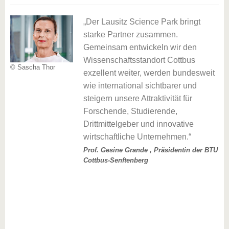
eil
Der Lausitz Science Park bringt
starke Partner zusammen.
Gemeinsam entwickeln wir den
Wissenschaftsstandort Cottbus
(c)
© Sascha Thor
en.
exzellent weiter, werden bundesweit
Go
wie international sichtbarer und
steigern unsere Attraktivität für
Forschende, Studierende,
Drittmittelgeber und innovative
P
wirtschaftliche Unternehmen.
Prof. Gesine Grande , Präsidentin der BTU
Cottbus-Senftenberg
e