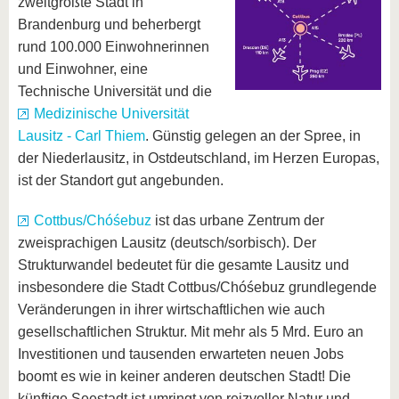
zweitgrößte Stadt in
Brandenburg und beherbergt
rund 100.000 Einwohnerinnen
und Einwohner, eine
Technische Universität und die
Medizinische Universität
Lausitz - Carl Thiem
. Günstig gelegen an der Spree, in
der Niederlausitz, in Ostdeutschland, im Herzen Europas,
ist der Standort gut angebunden.
Cottbus/Chóśebuz
ist das urbane Zentrum der
zweisprachigen Lausitz (deutsch/sorbisch). Der
Strukturwandel bedeutet für die gesamte Lausitz und
insbesondere die Stadt Cottbus/Chóśebuz grundlegende
Veränderungen in ihrer wirtschaftlichen wie auch
gesellschaftlichen Struktur. Mit mehr als 5 Mrd. Euro an
Investitionen und tausenden erwarteten neuen Jobs
boomt es wie in keiner anderen deutschen Stadt! Die
künftige Seestadt ist umringt von reizvoller Natur und