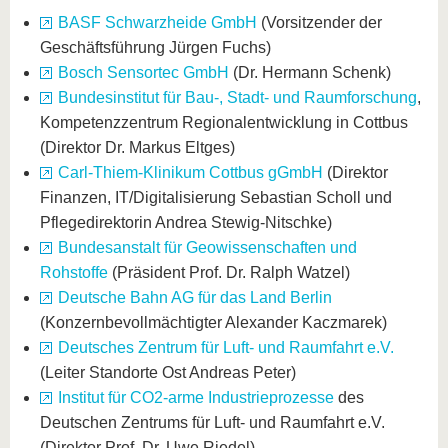
BASF Schwarzheide GmbH
(Vorsitzender der
Geschäftsführung Jürgen Fuchs)
Bosch Sensortec GmbH
(Dr. Hermann Schenk)
Bundesinstitut für Bau-, Stadt- und Raumforschung
,
Kompetenzzentrum Regionalentwicklung in Cottbus
(Direktor Dr. Markus Eltges)
Carl-Thiem-Klinikum Cottbus gGmbH
(Direktor
Finanzen, IT/Digitalisierung Sebastian Scholl und
Pflegedirektorin Andrea Stewig-Nitschke)
Bundesanstalt für Geowissenschaften und
Rohstoffe
(Präsident Prof. Dr. Ralph Watzel)
Deutsche Bahn AG für das Land Berlin
(Konzernbevollmächtigter Alexander Kaczmarek)
Deutsches Zentrum für Luft- und Raumfahrt e.V.
(Leiter Standorte Ost Andreas Peter)
Institut für CO2-arme Industrieprozesse
des
Deutschen Zentrums für Luft- und Raumfahrt e.V.
(Direktor Prof. Dr. Uwe Riedel)