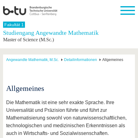
Startseite
Fakultät 1
Schließen
Studiengang Angewandte Mathematik
Master of Science (M.Sc.)
Universität
Forschung
Studium
International
Weiterbildung
Transfer
Unileben
Die BTU
Aktuelle
Studienangebot
Internationales
Weiterbildungsangebote
Akademische
Unsere
Forschung
Profil
Fachkräfte
Werte
Struktur
Vor dem
Wissenschaftliche
Angewandte Mathematik, M.Sc.
Detailinformationen
Allgemeines
Forschungsprofil
Studium
Aus dem
Weiterbildung
Wirtschafts-
Familie &
Karriere
Ausland
und
Dual
&
Förderung
Im
Kontakt
an die
Forschungskooperati
Career
Engagement
Studium
BTU
Wissenschaftlicher
Gründen
Sport &
Allgemeines
Partnerschaften
Nachwuchs
Nach
Mit der
an der
Gesundhei
&
dem
BTU ins
BTU
Strukturwandel
Studium
BTU &
Die Mathematik ist eine sehr exakte Sprache. Ihre
Ausland
Innovative
Region
Universalität und Präzision führte und führt zur
Für
Transferprojekte
erleben
Mathematisierung sowohl von naturwissenschaftlichen,
internationale
Lernen
Studierende
technologischen und medizinischen Erkenntnissen als
Sie uns
Kontakt
kennen
auch in Wirtschafts- und Sozialwissenschaften.