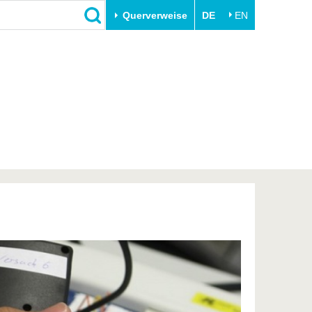
Querverweise
DE
EN
Schließen
Transfer
Unileben
e
Akademische Fachkräfte
Unsere Werte
Wirtschafts- und
Familie & Dual Career
Forschungskooperationen
Sport & Gesundheit
Gründen an der BTU
BTU & Region erleben
Innovative Transferprojekte
Lernen Sie uns kennen