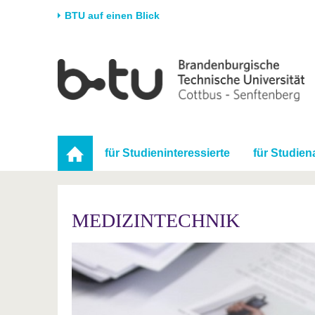
BTU auf einen Blick
Startseite
Universität
Forschung
Stud
Die BTU
Aktuelle Forschung
Stud
Struktur
Forschungsprofil
Vor 
Karriere & Engagement
Förderung
Im S
für Studieninteressierte
für Studien
Partnerschaften &
Wissenschaftlicher
Nach
Strukturwandel
Nachwuchs
MEDIZINTECHNIK