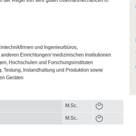
e in der Regel von sehr guten Übernahmechancen in
zintechnikfirmen und Ingenieurbüros,
anderen Einrichtungen/ medizinischen Institutionen
ngen, Hochschulen und Forschungsinstituten
g, Testung, Instandhaltung und Produktion sowie
en Geräten
M.Sc.
M.Sc.