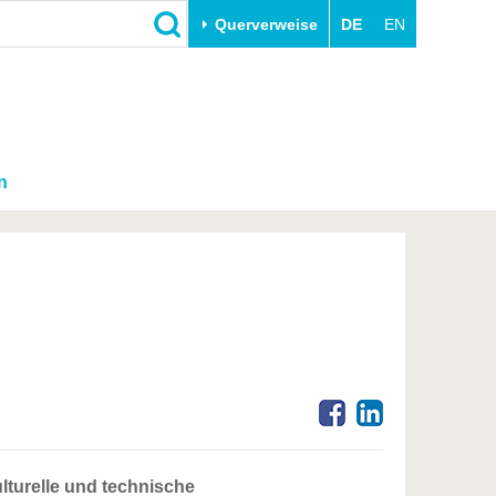
Querverweise
DE
EN
n
lturelle und technische