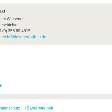
akt
echt Wiesener
eschichte
9 (0) 355 69-4915
brecht.Wiesener(at)b-tu.de
k
atenschutz
Barrierefreiheit