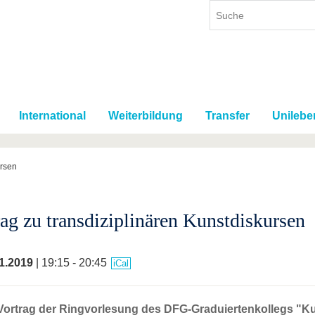
International
Weiterbildung
Transfer
Unilebe
ursen
rag zu transdiziplinären Kunstdiskursen
1.2019
| 19:15 - 20:45
iCal
 Vortrag der Ringvorlesung des DFG-Graduiertenkollegs "Ku