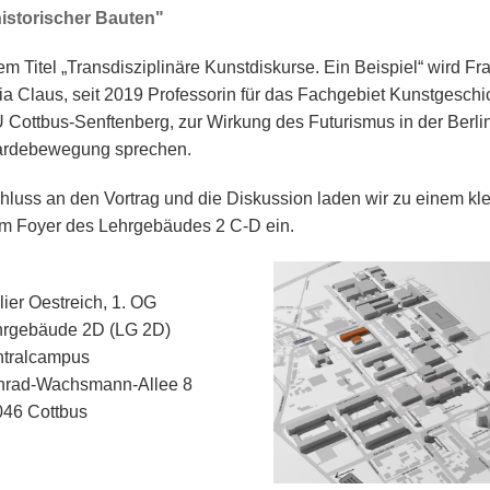
istorischer Bauten"
m Titel „Transdisziplinäre Kunstdiskurse. Ein Beispiel“ wird Fra
via Claus, seit 2019 Professorin für das Fachgebiet Kunstgeschi
 Cottbus-Senftenberg, zur Wirkung des Futurismus in der Berli
ardebewegung sprechen.
hluss an den Vortrag und die Diskussion laden wir zu einem kl
im Foyer des Lehrgebäudes 2 C-D ein.
lier Oestreich, 1. OG
hrgebäude 2D (LG 2D)
ntralcampus
nrad-Wachsmann-Allee 8
46 Cottbus