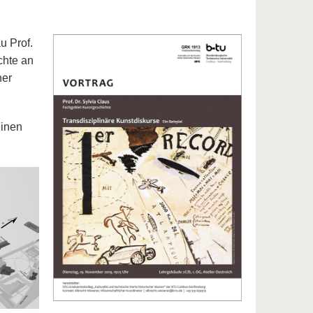
u Prof.
chte an
ner
einen