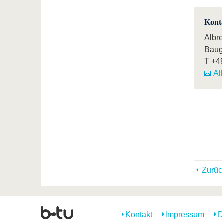
Kont
Albr
Baug
T
+4
Al
Zurüc
Kontakt
Impressum
D