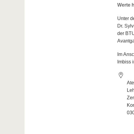
Werte h
Unter de
Dr. Syl
der BTU
Avantg
Im Ansc
Imbiss 
Ate
Le
Ze
Ko
030