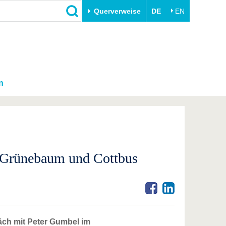
Querverweise
DE
EN
n
e Grünebaum und Cottbus
äch mit Peter Gumbel im