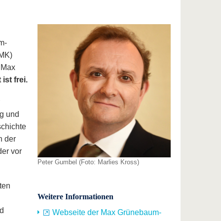
m-
LMK)
n Max
 ist frei.
ng und
schichte
n der
er vor
Peter Gumbel (Foto: Marlies Kross)
ten
Weitere Informationen
nd
Webseite der Max Grünebaum-