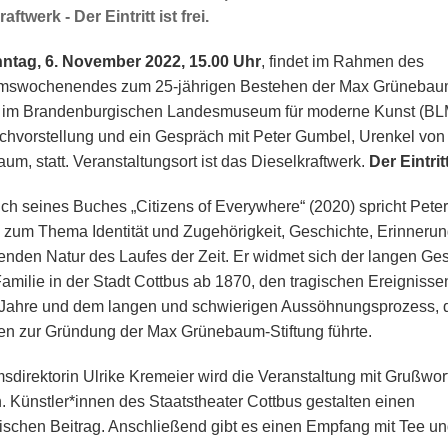
aftwerk - Der Eintritt ist frei.
ntag, 6. November 2022, 15.00 Uhr
, findet im Rahmen des
umswochenendes zum 25-jährigen Bestehen der Max Grünebau
g im Brandenburgischen Landesmuseum für moderne Kunst (B
chvorstellung und ein Gespräch mit Peter Gumbel, Urenkel vo
um, statt. Veranstaltungsort ist das Dieselkraftwerk.
Der Eintritt
ich seines Buches „Citizens of Everywhere“ (2020) spricht Peter
zum Thema Identität und Zugehörigkeit, Geschichte, Erinneru
lenden Natur des Laufes der Zeit. Er widmet sich der langen Ge
Familie in der Stadt Cottbus ab 1870, den tragischen Ereignisse
Jahre und dem langen und schwierigen Aussöhnungsprozess, d
en zur Gründung der Max Grünebaum-Stiftung führte.
direktorin Ulrike Kremeier wird die Veranstaltung mit Grußwor
n. Künstler*innen des Staatstheater Cottbus gestalten einen
ischen Beitrag. Anschließend gibt es einen Empfang mit Tee u