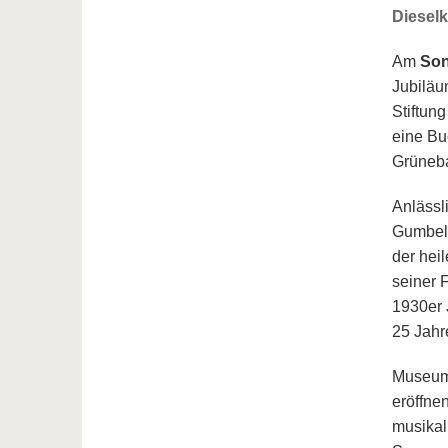
Dieselkr
Am
Son
Jubilä
Stiftun
eine Bu
Grüneba
Anlässl
Gumbel 
der hei
seiner 
1930er 
25 Jahr
Museums
eröffne
musikal