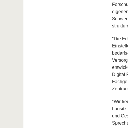
Forschu
eigenen
Schwerp
struktu
"Die Er
Einstel
bedarfs
Versorg
entwick
Digital
Fachgeb
Zentrum
"Wir fr
Lausitz
und Ges
Spreche