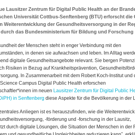
e Lausitzer Zentrum für Digital Public Health an der Bran
chen Universität Cottbus-Senftenberg (BTU) erforscht die
en Weiterentwicklung der Gesundheitsversorgung in der Reg
t durch das Bundesministerium für Bildung und Forschung
undheit der Menschen steht in enger Verbindung mit den
mständen, in denen sie aufwachsen und leben. Im Alltag werd
nd digitale Gesundheitsangebote relevant. Sie bergen Potenzi
ch Risiken in Bezug auf Krankheitsprävention, Gesundheitsför
rsorgung. In Zusammenarbeit mit dem Robert Koch-Institut und
 Science Campus Digital Public Health erforschen
chaftler*innen im neuen
Lausitzer Zentrum für Digital Public H
iPH) in Senftenberg
diese Aspekte für die Bevölkerung in der L
zentrales Anliegen ist es herauszufinden, wie die Weiterentwic
undheitsversorgung, -förderung und -forschung in der Lausitz,
tzt durch digitale Lösungen, die Situation der Menschen in der R
ern und gesundheitliche Ungleichheiten reduzieren kann", erkl