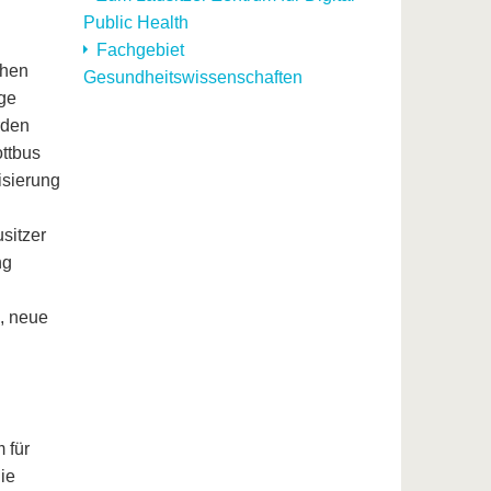
Public Health
Fachgebiet
chen
Gesundheitswissenschaften
ige
rden
ttbus
isierung
sitzer
ng
n, neue
 für
ie