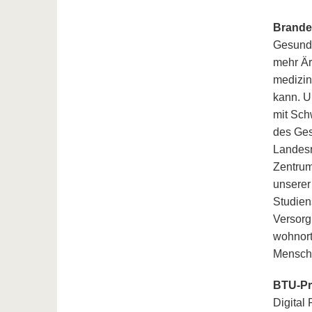
Brande
Gesundh
mehr Är
medizin
kann. U
mit Sch
des Ges
Landesr
Zentrum
unserer
Studien
Versorg
wohnort
Mensche
BTU-Prä
Digital