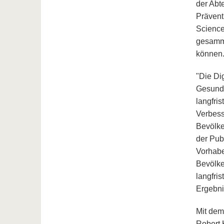
der Abte
Prävent
Science
gesamme
können.
"Die Di
Gesundh
langfri
Verbess
Bevölke
der Pub
Vorhabe
Bevölke
langfris
Ergebni
Mit dem
Robert 