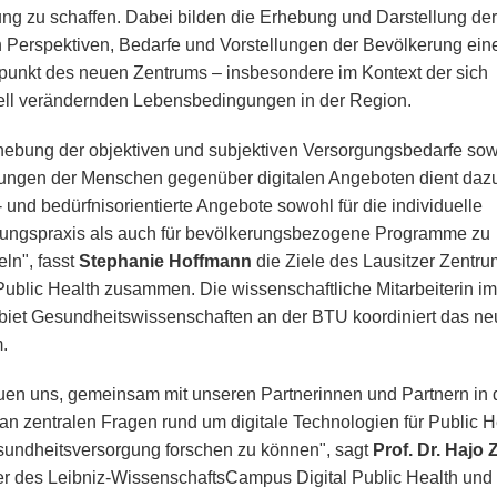
ng zu schaffen. Dabei bilden die Erhebung und Darstellung der
 Perspektiven, Bedarfe und Vorstellungen der Bevölkerung ein
unkt des neuen Zentrums – insbesondere im Kontext der sich
rell verändernden Lebensbedingungen in der Region.
hebung der objektiven und subjektiven Versorgungsbedarfe sow
lungen der Menschen gegenüber digitalen Angeboten dient daz
- und bedürfnisorientierte Angebote sowohl für die individuelle
ungspraxis als auch für bevölkerungsbezogene Programme zu
eln", fasst
Stephanie Hoffmann
die Ziele des Lausitzer Zentru
 Public Health zusammen. Die wissenschaftliche Mitarbeiterin im
iet Gesundheitswissenschaften an der BTU koordiniert das ne
.
euen uns, gemeinsam mit unseren Partnerinnen und Partnern in 
 an zentralen Fragen rund um digitale Technologien für Public H
undheitsversorgung forschen zu können", sagt
Prof. Dr. Hajo
r des Leibniz-WissenschaftsCampus Digital Public Health und 