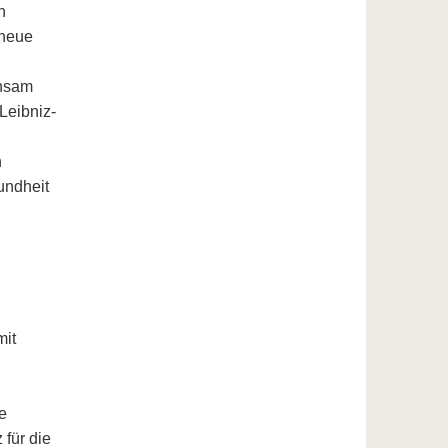
n
 neue
insam
Leibniz-
n
undheit
mit
e
für die