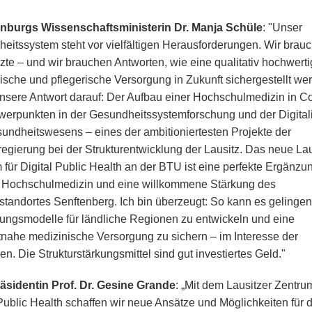
nburgs Wissenschaftsministerin Dr. Manja Schüle
: "Unser
eitssystem steht vor vielfältigen Herausforderungen. Wir brau
zte – und wir brauchen Antworten, wie eine qualitativ hochwert
ische und pflegerische Versorgung in Zukunft sichergestellt we
nsere Antwort darauf: Der Aufbau einer Hochschulmedizin in Co
werpunkten in der Gesundheitssystemforschung und der Digital
undheitswesens – eines der ambitioniertesten Projekte der
egierung bei der Strukturentwicklung der Lausitz. Das neue Lau
 für Digital Public Health an der BTU ist eine perfekte Ergänzu
 Hochschulmedizin und eine willkommene Stärkung des
standortes Senftenberg. Ich bin überzeugt: So kann es gelinge
ungsmodelle für ländliche Regionen zu entwickeln und eine
nahe medizinische Versorgung zu sichern – im Interesse der
n. Die Strukturstärkungsmittel sind gut investiertes Geld."
sidentin Prof. Dr. Gesine Grande
: „Mit dem Lausitzer Zentrum
 Public Health schaffen wir neue Ansätze und Möglichkeiten für d