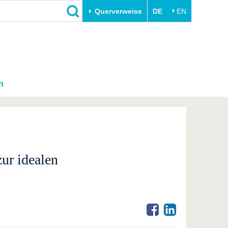
Querverweise
DE
EN
n
ur idealen