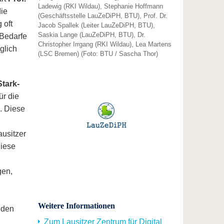
Ladewig (RKI Wildau), Stephanie Hoffmann
die
(Geschäftsstelle LauZeDiPH, BTU), Prof. Dr.
 oft
Jacob Spallek (Leiter LauZeDiPH, BTU),
Saskia Lange (LauZeDiPH, BTU), Dr.
 Bedarfe
Christopher Irrgang (RKI Wildau), Lea Martens
glich
(LSC Bremen) (Foto: BTU / Sascha Thor)
tark-
ür die
. Diese
ausitzer
diese
gen,
Weitere Informationen
nden
Zum Lausitzer Zentrum für Digital