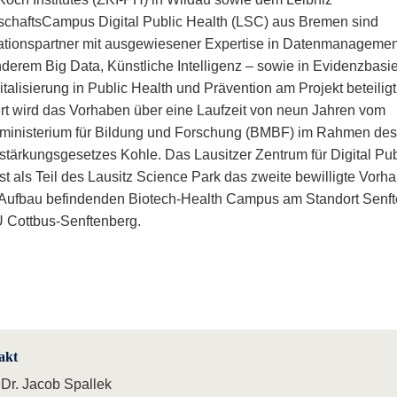
chaftsCampus Digital Public Health (LSC) aus Bremen sind
tionspartner mit ausgewiesener Expertise in Datenmanagemen
nderem Big Data, Künstliche Intelligenz – sowie in Evidenzbasi
talisierung in Public Health und Prävention am Projekt beteiligt
rt wird das Vorhaben über eine Laufzeit von neun Jahren vom
inisterium für Bildung und Forschung (BMBF) im Rahmen des
rstärkungsgesetzes Kohle. Das Lausitzer Zentrum für Digital Pub
ist als Teil des Lausitz Science Park das zweite bewilligte Vorh
 Aufbau befindenden Biotech-Health Campus am Standort Senf
 Cottbus-Senftenberg.
akt
 Dr. Jacob Spallek