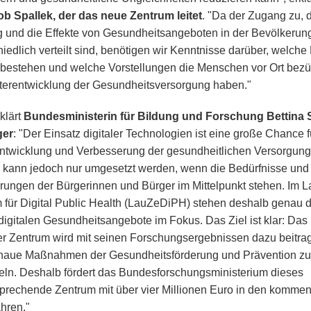
ob Spallek, der das neue Zentrum leitet
. "Da der Zugang zu, 
 und die Effekte von Gesundheitsangeboten in der Bevölkerung
hiedlich verteilt sind, benötigen wir Kenntnisse darüber, welche
 bestehen und welche Vorstellungen die Menschen vor Ort bezü
terentwicklung der Gesundheitsversorgung haben."
klärt
Bundesministerin für Bildung und Forschung Bettina S
ger
: "Der Einsatz digitaler Technologien ist eine große Chance f
ntwicklung und Verbesserung der gesundheitlichen Versorgung
kann jedoch nur umgesetzt werden, wenn die Bedürfnisse und
rungen der Bürgerinnen und Bürger im Mittelpunkt stehen. Im L
 für Digital Public Health (LauZeDiPH) stehen deshalb genau 
digitalen Gesundheitsangebote im Fokus. Das Ziel ist klar: Das
er Zentrum wird mit seinen Forschungsergebnissen dazu beitra
aue Maßnahmen der Gesundheitsförderung und Prävention zu
eln. Deshalb fördert das Bundesforschungsministerium dieses
sprechende Zentrum mit über vier Millionen Euro in den komme
hren."