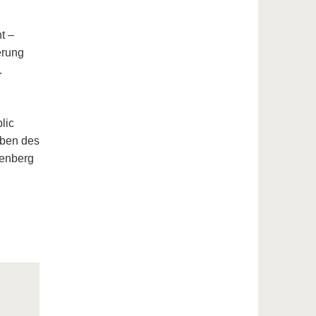
t –
erung
.
lic
aben des
tenberg