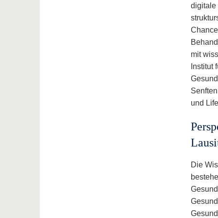
digital
struktu
Chancen
Behand
mit wis
Institu
Gesundh
Senften
und Life
Persp
Lausi
Die Wis
bestehe
Gesundh
Gesundh
Gesundh