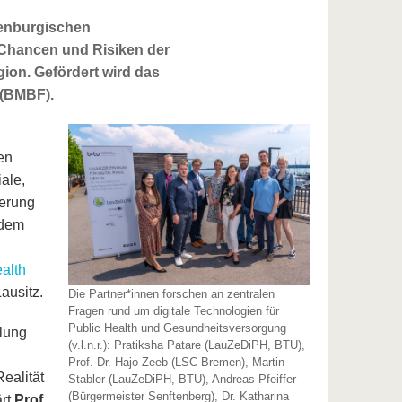
denburgischen
 Chancen und Risiken der
ion. Gefördert wird das
 (BMBF).
en
ale,
derung
 dem
ealth
ausitz.
Die Partner*innen forschen an zentralen
Fragen rund um digitale Technologien für
Public Health und Gesundheitsversorgung
klung
(v.l.n.r.): Pratiksha Patare (LauZeDiPH, BTU),
Prof. Dr. Hajo Zeeb (LSC Bremen), Martin
ealität
Stabler (LauZeDiPH, BTU), Andreas Pfeiffer
(Bürgermeister Senftenberg), Dr. Katharina
ärt
Prof.