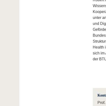
Wissens
Koopera
unter a
und Digi
Geförde
Bundesm
Struktu
Health 
sich im
der BTU
Kont
Prof.