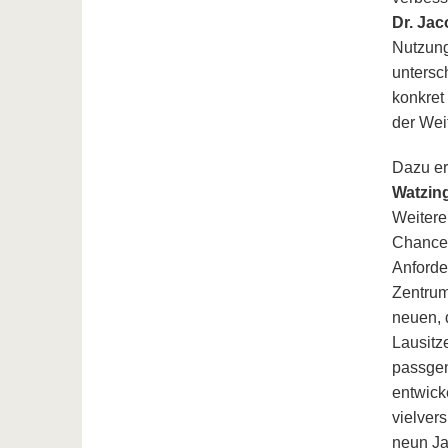
Dr. Jac
Nutzung
untersc
konkret
der Wei
Dazu er
Watzin
Weitere
Chance 
Anforde
Zentrum
neuen, 
Lausitz
passgen
entwick
vielver
neun Ja