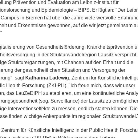
ilung Prävention und Evaluation am Leibniz-Institut für
ionsforschung und Epidemiologie – BIPS. Er fügt an: "Der Leib
Campus in Bremen hat über die Jahre viele wertvolle Erfahrun
lt und Erkenntnisse gewonnen, auf die wir jetzt gemeinsam a
"
gitalisierung von Gesundheitsförderung, Krankheitsprävention 
eitsversorgung in der Strukturwandelregion Lausitz verspricht
stige Strukturergänzungen, mit Chancen auf den Erhalt und die
erung der gesundheitlichen Situation und Versorgung der
rung", sagt
Katharina Ladewig
, Zentrum für Künstliche Intellig
lic Health-Forschung (ZKI-PH). "Ich freue mich, dass wir unser
n, das LauZeDiPH zu etablieren, um eine kontinuierliche Anal
rungsgesundheit (sog. Surveillance) der Lausitz zu ermögliche
tige Interventionseffekte zu messen, endlich starten können. Die
sse finden wichtige Ankerpunkte im regionalen Strukturwandel.
 Zentrum für Künstliche Intelligenz in der Public Health Forsch
Koch Institutes (ZKI-PH) in Wildau sowie dem Leibniz