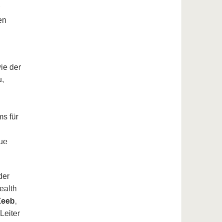
en
ie der
u,
ms für
ue
der
ealth
 Zeeb
,
Leiter