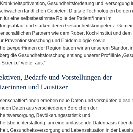
e Krankheitsprävention, Gesundheitsförderung und -versorgung i
rschwachen ländlichen Gebieten. Digitale Technologien bergen
 für eine selbstbestimmte Rolle der Patient*innen im
lungsablauf und stärken deren Gesundheitskompetenz. Geme
senschaftlichen Partnern wie dem Robert Koch-Institut und dem 
t für Präventionsforschung und Epidemiologie sowie
eitsexpert*innen der Region bauen wir an unserem Standort i
berg die Gesundheitsforschung entlang unserer Profillinie ‚Ges
 Science‘ weiter aus.“
ektiven, Bedarfe und Vorstellungen der
tzerinnen und Lausitzer
senschaftler*innen erheben neue Daten und verknüpfen diese 
nden Daten aus verschiedenen Bereichen der
eitsversorgung, Bevölkerungsstatistik und
eitsberichterstattung, um eine umfassende Datenbasis über di
eit, Gesundheitsversorgung und Lebenssituation in der Lausitz 