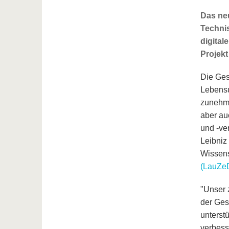
Das neu
Technis
digital
Projek
Die Ges
Lebensu
zunehme
aber au
und -ve
Leibniz
Wissens
(LauZeD
"Unser 
der Ges
unterstü
verbess