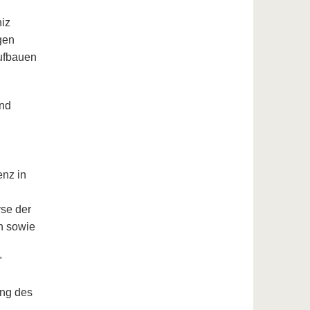
niz
gen
ufbauen
und
enz in
yse der
n sowie
"
ung des