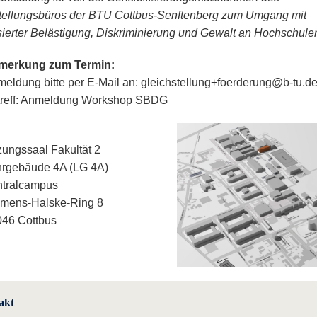
tellungsbüros der BTU Cottbus-Senftenberg zum Umgang mit
sierter Belästigung, Diskriminierung und Gewalt an Hochschule
merkung zum Termin:
eldung bitte per E-Mail an: gleichstellung+foerderung@b-tu.de
treff: Anmeldung Workshop SBDG
zungssaal Fakultät 2
hrgebäude 4A (LG 4A)
ntralcampus
emens-Halske-Ring 8
46 Cottbus
akt