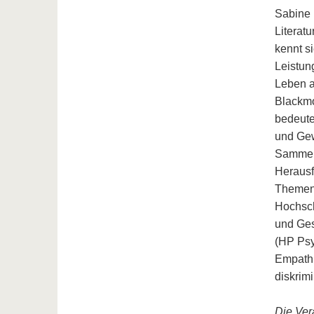
Sabine 
Literatu
kennt s
Leistun
Leben a
Blackmo
bedeute
und Gew
Sammelb
Herausf
Themen 
Hochsch
und Gest
(HP Psy
Empathi
diskrim
Die Ver