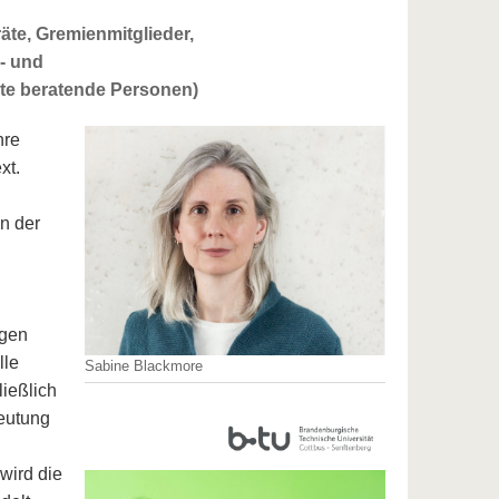
räte, Gremienmitglieder,
- und
rte beratende Personen)
hre
xt.
on der
igen
lle
Sabine Blackmore
ießlich
deutung
wird die