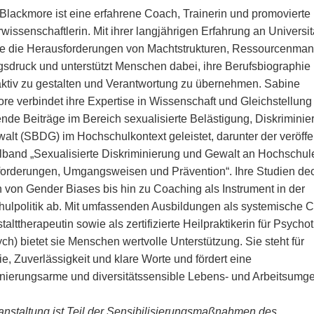
Blackmore ist eine erfahrene Coach, Trainerin und promovierte
rwissenschaftlerin. Mit ihrer langjährigen Erfahrung an Universi
ie die Herausforderungen von Machtstrukturen, Ressourcenman
gsdruck und unterstützt Menschen dabei, ihre Berufsbiographie 
ktiv zu gestalten und Verantwortung zu übernehmen. Sabine
re verbindet ihre Expertise in Wissenschaft und Gleichstellung
nde Beiträge im Bereich sexualisierte Belästigung, Diskriminie
alt (SBDG) im Hochschulkontext geleistet, darunter der veröffen
and „Sexualisierte Diskriminierung und Gewalt an Hochschul
orderungen, Umgangsweisen und Prävention“. Ihre Studien de
von Gender Biases bis hin zu Coaching als Instrument in der
ulpolitik ab. Mit umfassenden Ausbildungen als systemische 
alttherapeutin sowie als zertifizierte Heilpraktikerin für Psycho
ch) bietet sie Menschen wertvolle Unterstützung. Sie steht für
e, Zuverlässigkeit und klare Worte und fördert eine
inierungsarme und diversitätssensible Lebens- und Arbeitsumg
anstaltung ist Teil der Sensibilisierungsmaßnahmen des