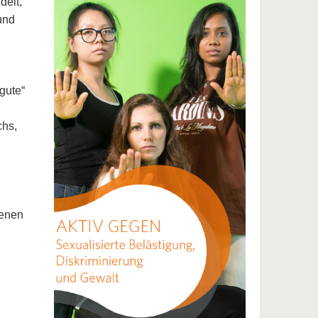
delt,
und
gute“
chs,
fenen