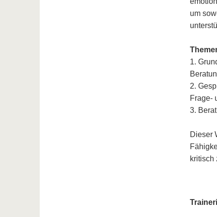
emotion
um sowo
unterst
Themen
1. Grun
Beratun
2. Gesp
Frage- 
3. Bera
Dieser 
Fähigke
kritisch
Trainer