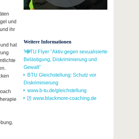
täten
gel und
und ihr
Weitere Informationen
 und hat
BTU Flyer "Aktiv gegen sexualisierte
rung
Belästigung, Diskriminierung und
tlichte
Gewalt"
en.
BTU Gleichstellung: Schutz vor
cken
Diskriminierung
www.b-tu.de/gleichstellung
Coach
www.blackmore-coaching.de
therapie
ebung.