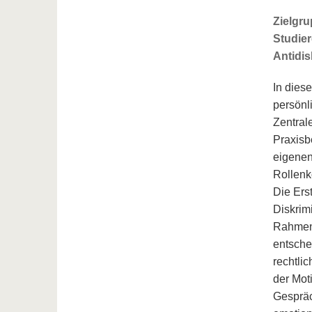
Zielgru
Studier
Antidis
In dies
persönl
Zentral
Praxisb
eigenen
Rollenko
Die Erst
Diskrim
Rahmen 
entsche
rechtli
der Mot
Gespräc