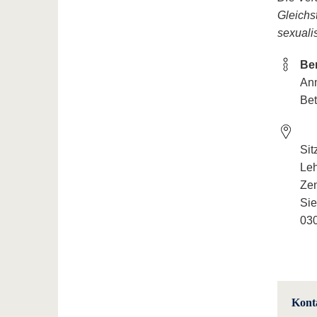
Gleichs
sexuali
Be
Anm
Be
Sit
Le
Ze
Si
030
Kont