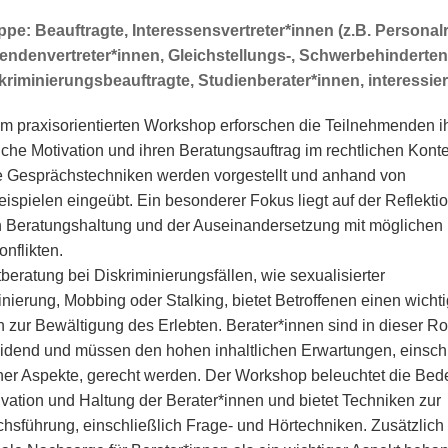
ppe: Beauftragte, Interessensvertreter*innen (z.B. Personal
endenvertreter*innen, Gleichstellungs-, Schwerbehinderten
kriminierungsbeauftragte, Studienberater*innen, interessie
em praxisorientierten Workshop erforschen die Teilnehmenden i
iche Motivation und ihren Beratungsauftrag im rechtlichen Konte
e Gesprächstechniken werden vorgestellt und anhand von
eispielen eingeübt. Ein besonderer Fokus liegt auf der Reflekti
 Beratungshaltung und der Auseinandersetzung mit möglichen
nflikten.
beratung bei Diskriminierungsfällen, wie sexualisierter
inierung, Mobbing oder Stalking, bietet Betroffenen einen wicht
zur Bewältigung des Erlebten. Berater*innen sind in dieser Ro
idend und müssen den hohen inhaltlichen Erwartungen, einschl
cher Aspekte, gerecht werden. Der Workshop beleuchtet die Be
ivation und Haltung der Berater*innen und bietet Techniken zur
hsführung, einschließlich Frage- und Hörtechniken. Zusätzlich 