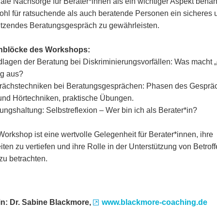
ale Nachsorge für Berater*innen als ein wichtiger Aspekt behan
hl für ratsuchende als auch beratende Personen ein sicheres 
ützendes Beratungsgespräch zu gewährleisten.
blöcke des Workshops:
dlagen der Beratung bei Diskriminierungsvorfällen: Was macht „
g aus?
rächstechniken bei Beratungsgesprächen: Phasen des Gesprä
und Hörtechniken, praktische Übungen.
tungshaltung: Selbstreflexion – Wer bin ich als Berater*in?
Workshop ist eine wertvolle Gelegenheit für Berater*innen, ihre
iten zu vertiefen und ihre Rolle in der Unterstützung von Betrof
 zu betrachten.
in:
Dr. Sabine Blackmore,
www.blackmore-coaching.de