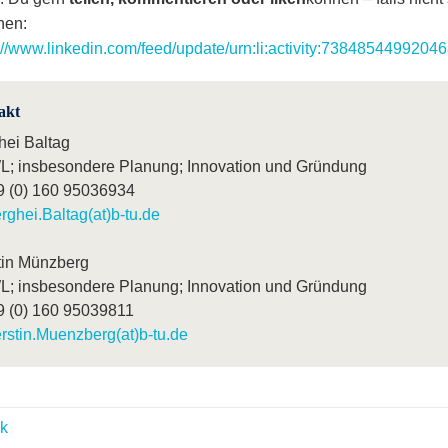
hen:
://www.linkedin.com/feed/update/urn:li:activity:7384854499204
akt
hei Baltag
; insbesondere Planung; Innovation und Gründung
9 (0) 160 95036934
rghei.Baltag(at)b-tu.de
tin Münzberg
; insbesondere Planung; Innovation und Gründung
9 (0) 160 95039811
rstin.Muenzberg(at)b-tu.de
k