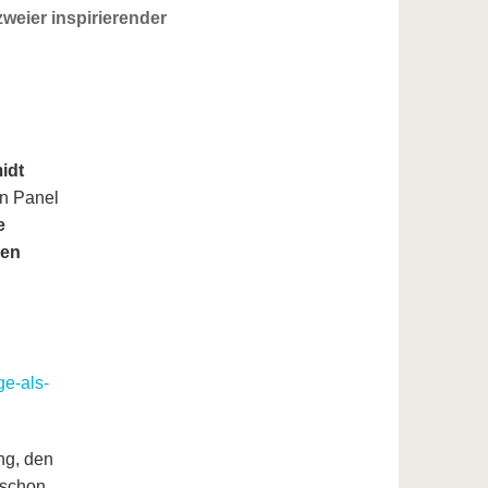
weier inspirierender
idt
n Panel
e
gen
ge-als-
ng, den
 schon