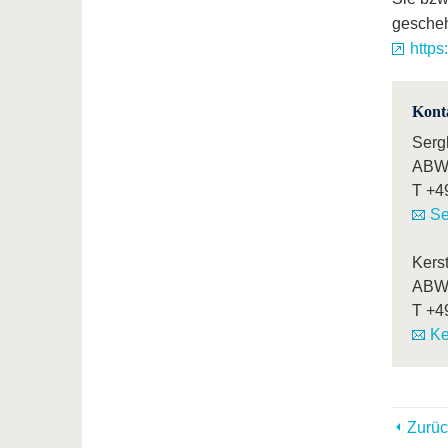
gesche
https
Kont
Serg
ABWL
T
+4
Se
Kers
ABWL
T
+4
Ke
Zurüc