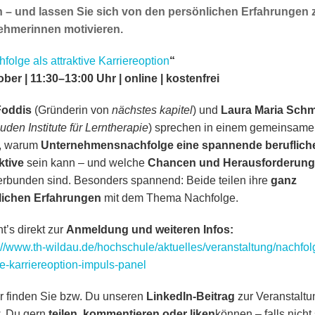
 – und lassen Sie sich von den persönlichen Erfahrungen z
ehmerinnen motivieren.
folge als attraktive Karriereoption
“
ober | 11:30–13:00 Uhr | online | kostenfrei
Foddis
(Gründerin von
nächstes kapitel
) und
Laura Maria Schm
uden Institute für Lerntherapie
) sprechen in einem gemeinsame
r, warum
Unternehmensnachfolge eine spannende beruflich
ktive
sein kann – und welche
Chancen und Herausforderun
erbunden sind. Besonders spannend: Beide teilen ihre
ganz
lichen Erfahrungen
mit dem Thema Nachfolge.
t’s direkt zur
Anmeldung und weiteren Infos:
://www.th-wildau.de/hochschule/aktuelles/veranstaltung/nachfol
ve-karriereoption-impuls-panel
r finden Sie bzw. Du unseren
LinkedIn-Beitrag
zur Veranstaltu
. Du gern
teilen, kommentieren oder liken
können – falls nicht