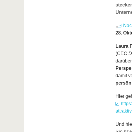
stecken
Untern
„
Nach
28. Okt
Laura 
(CEO
D
darübe
Perspe
damit v
persön
Hier geh
https
attrakti
Und hie
Sie bzw